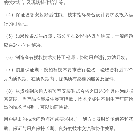
的技术培训及现场操作培训等
。
（
4）
保证设备安装好后性能、技术指标符合设计要求及投入运
行的可靠性。
（
5）
如果设备发生故障，我公司在
2
小时内及时响应，一般问题
应在
24
小时内解决。
（
6
）
制造商有授权技术支持工程师，协助用户进行方法开发。
（
7
）
质量保证期：按招标技术要求进行验收，验收合格后
12
个
月为质保期。在质保期内，提供所有必要的服务及配件。
（
8
）
从货物到采购人实验室安装调试合格之日起
3个月内为缺损
索赔期。当产品性能发生显著降低，技术指标达不到生产厂商给
出的技术指标时，
可以协商
换货
。
用户提出的技术问题咨询或要求指导，我方会及时给予解答和帮
助。保证与用户保持长期、良好的技术交流和协作关系
。