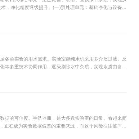
术，净化精度逐级提升。(一)预处理单元：基础净化与设备防
，保护后续精密膜元件与纯化组件，避免核心部件提前堵塞、腐
满足各类实验的用水需求。实验室超纯水机采用多介质过滤、反
纯化等多重技术协同作用，逐级剔除水中杂质，实现水质由自来
活性炭、压缩活性炭等滤材，拦截水中泥沙、铁锈、悬浮物、胶
验数据的可信度。手洗器皿，是大多数实验室的日常。看起来简
性，正在成为实验数据偏差的重要来源，而这个风险往往被严重
操作人员，上午洗和下午洗的效果可能不同；不同人员之间的差异