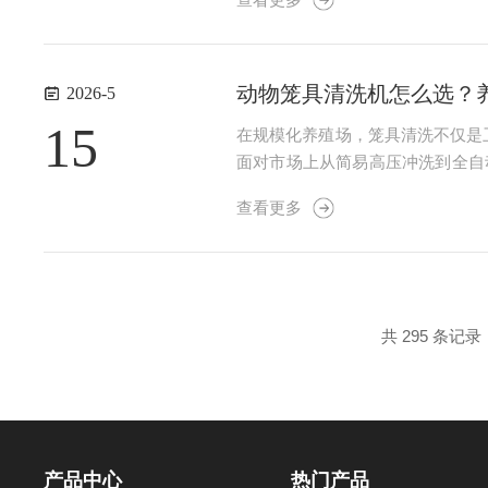
更大。清洗剂是否冲净干净？器皿内壁
动物笼具清洗机怎么选？
2026-5
15
在规模化养殖场，笼具清洗不仅是
面对市场上从简易高压冲洗到全自
科学决策。一、清洗能力与吞吐量
查看更多
寸）：必须根据你场常用笼具的尺寸
共 295 条记录
产品中心
热门产品