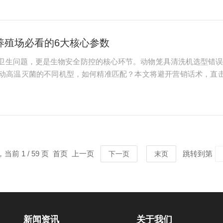
的微量...
养殖场必看的6大核心参数
卫生问题，更是生物安全防控的核心环节。动物笼具清洗机选型错
动高温灭菌的不同机型，如何精准匹配？本文将避开营销话术，直
：算清“时间账”与“空间账”清洗能力是选型的首要经济指标，直接
来匹配。若设...
，当前 1 / 59 页 首页 上一页
跳转到第
下一页
末页
新闻资讯
关于我们