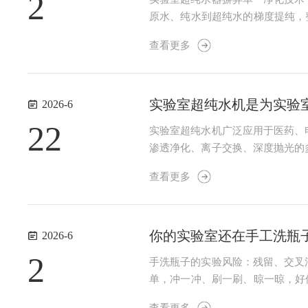
2
原水、纯水到超纯水的梯度提纯，
护预处理是超纯水器的第一道工序
查看更多
蚀、结垢，是设备长效运行的基础保
实验室超纯水机是为实验
2026-6
22
实验室超纯水机广泛应用于医药、
渗透净化、离子交换、深度抛光的
水、初级纯水到超纯水的梯度升级
查看更多
体、余氯及部分有机物，保护后端精
你的实验室还在手工洗瓶
2026-6
2
手洗瓶子的实验风险：残留、交叉
单，冲一冲、刷一刷、晾一晾，好
低估。三种你可能在忽视的清洗风
查看更多