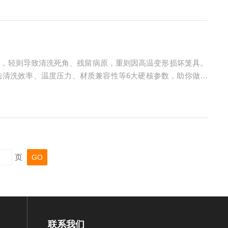
误，轻则导致清洗死角、残留病原，重则因高温变形损坏笼具。
击清洗效率、温度压力、材质兼容性等6大硬核参数，助你做出
决定设备能否跟上养殖场的周转节奏。1.单批次容量（篮架尺
页
联系我们