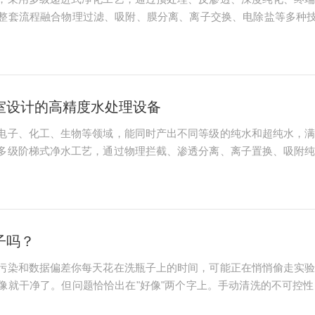
整套流程融合物理过滤、吸附、膜分离、离子交换、电除盐等多种技
，核心作用是去除原水中大颗粒杂质、氧化性物质，优化进水水质
障，主要包含三...
室设计的高精度水处理设备
电子、化工、生物等领域，能同时产出不同等级的纯水和超纯水，
多级阶梯式净水工艺，通过物理拦截、渗透分离、离子置换、吸附
。设备先通过预处理系统对原水进行初步净化，利用PP棉、颗粒
密净水组件不受大...
子吗？
污染和数据偏差你每天花在洗瓶子上的时间，可能正在悄悄偷走实
像就干净了。但问题恰恰出在"好像"两个字上。手动清洗的不可控
险1.残留：看不见的"上一次"手洗最大的问题是不可重复。同一个