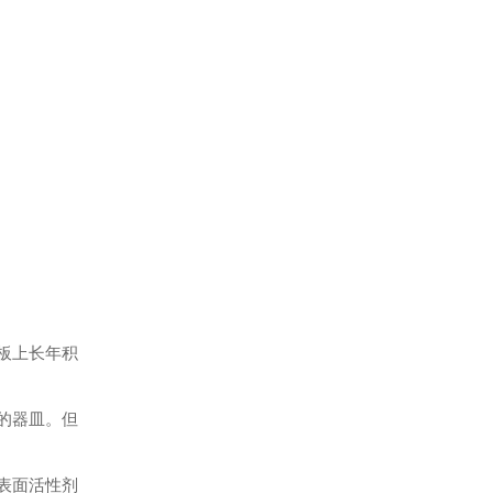
板上长年积
的器皿。但
表面活性剂