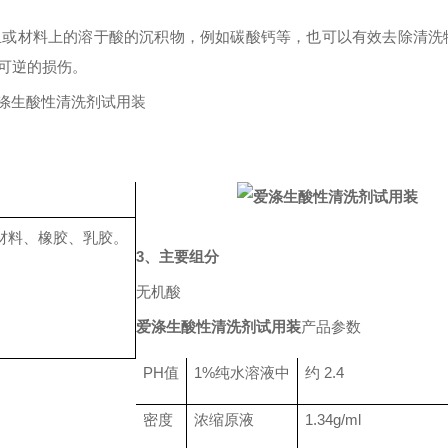
皿或材料上的溶于酸的沉积物，例如碳酸钙等，也可以有效去除清洗
可逆的损伤。
材料、橡胶、乳胶。
3、主要组分
无机酸
爱涤生酸性清洗剂试用装
产品参数
PH值
1%纯水溶液中
约
2.4
密度
浓缩原液
1.34g/ml