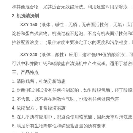
和其他混合物，尤其适合无残留清洗。利用这些即用型溶液，
2.
机洗清洗剂
XZY-150
（液体，碱性，无磷，无表面活性剂，无氯）应
淀粉和蛋白残留物。机洗过程不起泡。不含有机表面活性剂和
推荐配置浓度：（最佳浓度主要决定于水的硬度和污染程度，
XZY-240
（液体，酸性）应用：这种低
PH
值的酸溶液，
可以中和并防止钙和碳酸盐在清洗机中产生沉积。适用于精密
三、
产品特点
1. 清除残留，杜绝分析隐患
2. 对酶测试测试没有任何抑制影响，如
乳酸脱氢酶，羟丁酸脱
3. 不含氯，既不存在刺激性气味，也没有任何健康危害
4. 浓缩配方，非常经济实惠
5. 在几乎所有应用中，都避免使用铬硫酸，因此无需对清洗
6. 满足所有生物降解性和磷酸盐含量的所有要求