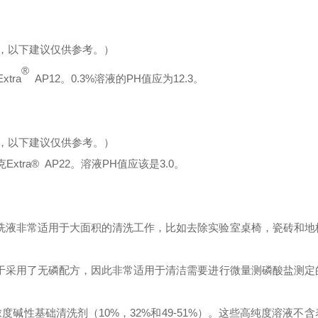
，以下建议仅供参考。）
®
Extra
AP12
。
0.3%
溶液的
PH
值应为
12.3
。
，以下建议仅供参考。）
克
Extra® AP22
。溶液
PH
值应该是
3.0
。
洗液非常适用于大面积的清洗工作，比如去除实验室桌椅，瓷砖和地
于采用了无磷配方，因此非常适用于清洁需要进行微量测磷酸盐测定
浓度碱性基础清洗剂（
10%
，
32%
和
49-51%
）。这些高纯度溶液不含