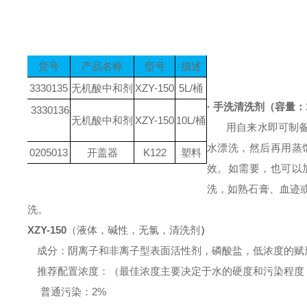
货号
产品名称
型号
描述
3330135
无机酸中和剂
XZY-150
5L/桶
·
手洗清洗剂
（容量：
3330136
无机酸中和剂
XZY-150
10L/桶
用自来水即可制
水漂洗，然后再用蒸
0205013
开盖器
K122
塑料
效。如需要，也可以
洗，如熟石膏、血迹
洗。
XZY-150
（液体，碱性，无氯
，清洗剂
）
成分：阴离子和非离子型表面活性剂，磷酸盐，低浓度的赋
推荐配置浓度：（最佳浓度主要决定于水的硬度和污染程度
普通污染：
2%