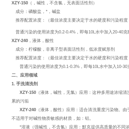
XZY-150
（，碱性，不含氯，无表面活性剂）
成分：磷酸盐，*，碱盐
推荐配置浓度：（最佳浓度主要决定于水的硬度和污染程度
普通污染的使用浓度为
0.2-0.4%
，即每
10L
水中加入
20-40
克
XZY-240
，液体，酸性
成分：柠檬酸，非离子型表面活性剂，低浓度赋形剂
推荐配置浓度：（最佳浓度主要决定于水的硬度和污染程度
普通污染的使用浓度为
0.1-0.3%
，即每
10L
水中加入
10-30
二、应用领域
1.
手洗清洗剂
XZY-150
（液体，碱性，无氯）应用：这种多用途浓缩清
累的污垢
XZY-240
（液体，
酸性
）应用：适合清洗重度污染物。由
不适用于对碱性物质敏感的材质，如：铝。
*溶液（强碱性，不含氯）应用：默克提供高质量的不同