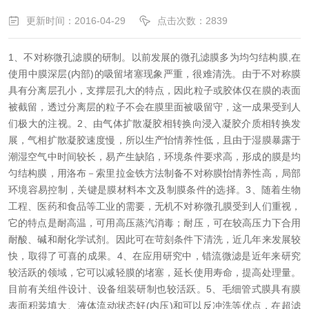
更新时间：2016-04-29
点击次数：2839
1、不对称微孔滤膜的研制。以前发展的微孔滤膜多为均匀结构膜,在
使用中膜深层(内部)的吸留堵塞现象严重，很难清洗。由于不对称膜
具有分离层孔小，支撑
层孔大的特点，因此粒子或胶体仅在膜的表面
被截留，透过分离层的粒子不会在膜里面被吸留守，这一成果受到人
们极大的注视。
2、由气体扩散凝胶相转换向浸入凝胶介质相转换发
展，气相扩散凝胶速度慢，所以生产怡情养性低，且由于湿膜暴露于
潮湿空气中时间较长，易产生缺陷，环境条件
要求高，形成的膜是均
匀结构膜，用洛布－索里拉金铁方法制备不对称膜怡情养性高，局部
环境容易控制，关键是膜材料本文及制膜条件的选择。
3、随着生物
工程、医药和食品等工业的需要，无机不对称微孔膜受到人们重视，
它的特点是耐高温，可用高压蒸汽消毒；耐压，可在较高压力下合用
耐酸、碱和耐
化学试剂。因此可在苛刻条件下清洗，近几年来发展较
快，取得了可喜的成果。
4、在应用研究中，错流微滤是近年来研究
较活跃的领域，它可以减轻膜的堵塞，延长使用寿命，提高处理量。
目前有关组件设计、设备组装研制也较活跃。
5、毛细管式膜具有膜
表面积装填大、液体流动状态好(内压)和可以反冲洗等优点，在超滤