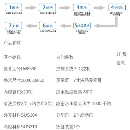
产品参数
订货
基本参数
功能参数
信息
设备型号
LW8538
控制系统
PLC控制
外形尺寸
900/650/860
显示屏
7寸液晶显示屏
内腔容积
≥200L
进水温度
最高 65°C
清洗层数
2层（培养皿3层）
静态水压
最大压力 1000 千帕
外壳材料
SUS304
分配泵
2个蠕动泵
内腔材料
SUS316
冷凝装置
1个