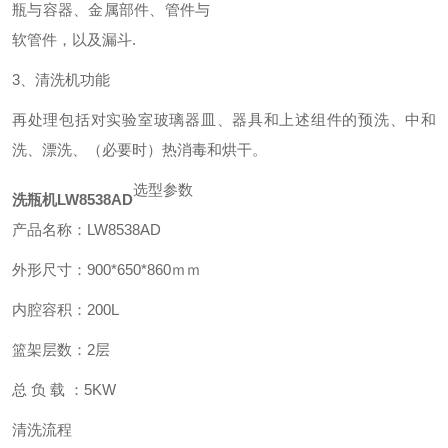
瓶与容器、金属部件、管件与
软管件，以及漏斗.
3、清洗机功能
再处理包括对实验室玻璃器皿、器具和上述组件的预洗、中和
洗、漂洗、（必要时）热消毒和烘干。
选型参数
洗瓶机
LW8538AD
产品名称：LW8538AD
外形尺寸：900*650*860ｍｍ
内腔容积：200L
篮架层数：2层
总 负 载 ：5KW
清洗流程