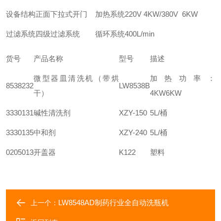
设备结构
正面下拉式开门
加热系统
220V 4KW/380V 6KW
过滤系统
四级过滤系统
循环系统
400L/min
货号
产品名称
型号
描述
微型器皿清洗机（带烘
加热功率：
8538232
LW8538B
干）
4KW6KW
3330131
碱性清洗剂
XZY-150
5L/桶
3330135
中和剂
XZY-240
5L/桶
0205013
开盖器
K122
塑料
LW8548AD制药行业全自动洗瓶机
上一个：