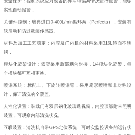
安全保护：控制系统应对设备的异常和偏离情况进行报警，能够
实现自动报警，
关键件控制：瑞典进口0-400L/min循环泵（Perfecta），安装有
软启动和防过载装传感器。
材料及加工工艺稳定：内腔及门内板的材料采用316L镜面不锈
钢，
模块化篮架设计：篮架采用后部耦合对接，1/4模块化篮架，每
个模块都可互相更换。
喷淋系统：标配上、下旋转喷淋臂，采用扇形喷嘴和非对称设
计，保证清洗的全覆盖。
人性化设置：装载门有双层钢化玻璃透视窗，内腔顶部附带照明
装置，可观察内部清洗状况。
互联装置：清洗机自带GPS定位系统、可时实监控设备的运行状