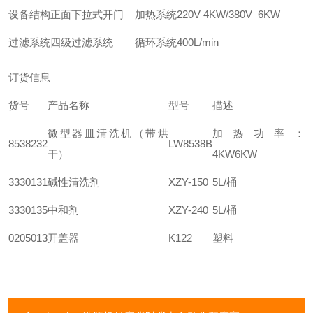
设备结构
正面下拉式开门
加热系统
220V 4KW/380V 6KW
过滤系统
四级过滤系统
循环系统
400L/min
订货信息
货号
产品名称
型号
描述
微型器皿清洗机（带烘
加热功率：
8538232
LW8538B
干）
4KW6KW
3330131
碱性清洗剂
XZY-150
5L/桶
3330135
中和剂
XZY-240
5L/桶
0205013
开盖器
K122
塑料