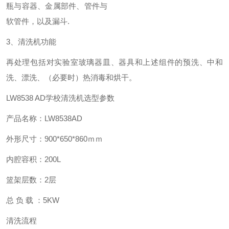
瓶与容器、金属部件、管件与
软管件，以及漏斗.
3、清洗机功能
再处理包括对实验室玻璃器皿、器具和上述组件的预洗、中和
洗、漂洗、（必要时）热消毒和烘干。
选型参数
LW8538 AD学校清洗机
产品名称：LW8538AD
外形尺寸：900*650*860ｍｍ
内腔容积：200L
篮架层数：2层
总 负 载 ：5KW
清洗流程