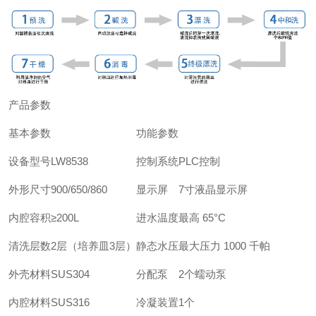
产品参数
基本参数
功能参数
设备型号
LW8538
控制系统
PLC控制
外形尺寸
900/650/860
显示屏
7寸液晶显示屏
内腔容积
≥200L
进水温度
最高 65°C
清洗层数
2层（培养皿3层）
静态水压
最大压力 1000 千帕
外壳材料
SUS304
分配泵
2个蠕动泵
内腔材料
SUS316
冷凝装置
1个