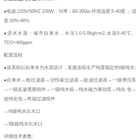
●电源:220V/50HZ 100W；功率：60-300w;环境温度:5-40度 ；湿
度:10%-80%
●进水水源：城市自来水，水压1.0-5.0kg/cm2,水温5-40℃。
TDS<400ppm
配置流程
●该系统以自来水为水源设计，直接连续生产纯度稳定的I级纯水;
●自来水→粗过滤器→活性碳过滤器→超滤过滤器→一级增压泵
→一级反渗透膜组件→一级纯水箱→纯水磁力驱动泵→纯化 包→
超纯化包→终端过滤组件
→III级纯水出水口
→I级超纯水出水口
详细技术参数: