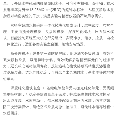
单元，去除水中残留的微量阴阳离子、可溶性有机物、微生物，将水
质电阻率提升至18.25MΩ·cm(25℃)的超纯水标准，大程度消除水质
杂质对精密实验的干扰，满足实验与精密仪器的严苛用水需求。
实验室超纯水机采用一体化模块化集成设计，结构紧凑、布局合
理，主要由预处理模块、反渗透模块、深度纯化模块、压力储水模
块、智能控制系统五大核心部分组成，实现净水、储水、控质、自检
一体化运行，适配各类实验室台面、落地安装场景。
预处理模块为设备第一道防护屏障，多级滤芯分级过滤，有效拦
截大颗粒杂质、吸附异味余氯，有效缓解后端精密膜元件的过滤压
力，延长核心耗材使用寿命。反渗透核心模块搭载高精度反渗透膜，
过滤精度高、透水性能稳定，可持续产出合格纯水，是水质提纯的核
心单元。
深度纯化模块包含EDI连续电除盐单元与抛光纯化单元，无需频
繁更换树脂，可稳定去除微量离子杂质，持续保障超纯水水质恒定，
出水纯度高、水质波动小。储水模块配备无菌压力水箱，内置防菌、
防二次污染设计，隔绝空气杂质与微生物滋生，避免纯水储存过程中
水质回落。