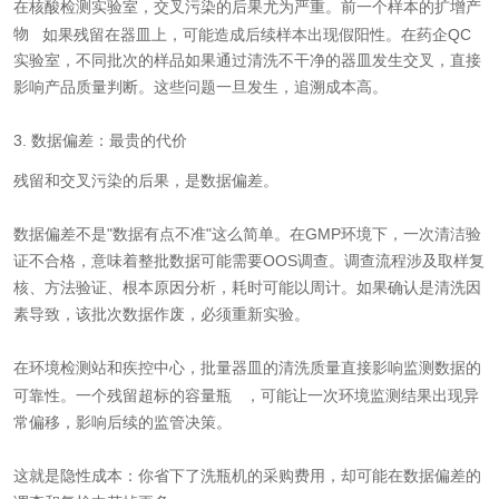
在核酸检测实验室，交叉污染的后果尤为严重。前一个样本的
扩增产
物
如果残留在器皿上，可能造成后续样本出现假阳性。在药企QC
实验室，不同批次的样品如果通过清洗不
干净
的器皿发生交叉，直接
影响产品质量判断。这些问题一旦发生，追溯成本
高
。
3. 数据偏差：最贵的代价
残留和交叉污染的后果，是数据偏差。
数据偏差不是"数据有点不准"这么简单。在GMP环境下，一次清洁验
证不合格，意味着整批数据可能需要OOS调查。调查流程涉及取样复
核、方法验证、根本原因分析，耗时可能以周计。如果确认是清洗因
素导致，该批次数据作废，必须重新实验。
在环境检测站和疾控中心，批量器皿的清洗质量直接影响监测数据的
可靠性。一个残留超标的
容量瓶
，可能让一次环境监测结果出现异
常偏移，影响后续的监管决策。
这就是隐性成本：你省下了洗瓶机的采购费用，却可能在数据偏差的