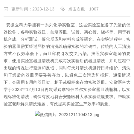
更新时间：2023-12-13
点击次数：1007
安徽医科大学拥有一系列化学实验室，这些实验室配备了先进的仪
器设备，各种实验器皿，如培养皿、试管、离心管、烧杯等。用于有
机合成、分析测试、催化反应和材料合成等研究。在实验过程中，实
验的器皿需要经过严格的清洗以确保实验的准确性。传
统的人工清洗
方式不仅效率低下，而且容易引发交叉污染。按照实验室老师的要
求，使
用实验室器皿清洗机完成每次实验后的器皿清洗，并对过程中
出现的情况进行监测和反馈
，同时每天对清洗机进行日常维护。清洗
和干燥后的器皿需要妥善存放，以避免二次污染和损坏。通常情况
下，会采用专用的器皿架、柜子或橱柜来存放实验器皿。
安徽医科大
学于
2023年12月
10
日
再次
采购摩特伟希尔实验室器皿洗瓶机
，
以实
现标准化清洗，确保有效地符合
安徽医科大学实验
法规要求。
帮
助
实
验室
老师解决清洗难题，有效提高实验室生产效率和质量
。