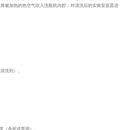
统将被加热的热空气吹入洗瓶机内腔，对清洗后的实验室器皿进
剂（清洗剂）。
度（杀死或禁用）。