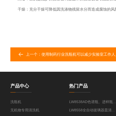
干燥：充分干燥可降低因洗涤物残留水分而造成腐蚀的风
上一个：
使用制药行业洗瓶机可以减少实验室工作人
产品中心
热门产品
洗瓶机
LW8538AD色谱瓶、进样瓶
无机物专用清洗机
LW8558全自动玻璃器皿清洗机