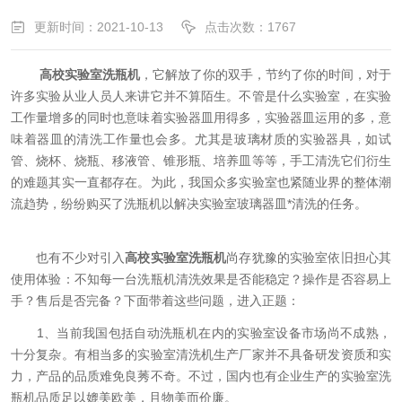
更新时间：2021-10-13
点击次数：1767
高校实验室洗瓶机
，它解放了你的双手，节约了你的时间，对于
许多实验从业人员人来讲它并不算陌生。不管是什么实验室，在实验
工作量增多的同时也意味着实验器皿用得多，实验器皿运用的多，意
味着器皿的清洗工作量也会多。尤其是玻璃材质的实验器具，如试
管、烧杯、烧瓶、移液管、锥形瓶、培养皿等等，手工清洗它们衍生
的难题其实一直都存在。为此，我国众多实验室也紧随业界的整体潮
流趋势，纷纷购买了洗瓶机以解决实验室玻璃器皿*清洗的任务。
也有不少对引入
高校实验室洗瓶机
尚存犹豫的实验室依旧担心其
使用体验：不知每一台洗瓶机清洗效果是否能稳定？操作是否容易上
手？售后是否完备？下面带着这些问题，进入正题：
1、当前我国包括自动洗瓶机在内的实验室设备市场尚不成熟，
十分复杂。有相当多的实验室清洗机生产厂家并不具备研发资质和实
力，产品的品质难免良莠不奇。不过，国内也有企业生产的实验室洗
瓶机品质足以媲美欧美，且物美而价廉。