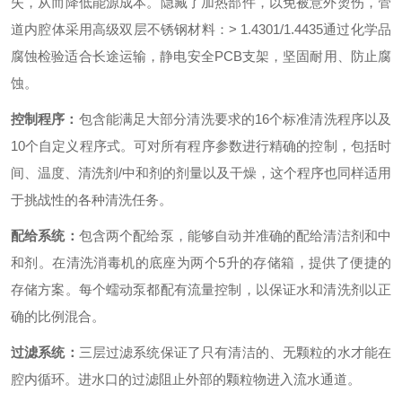
失，从而降低能源成本。隐藏了加热部件，以免被意外烫伤，管
道内腔体采用高级双层不锈钢材料：
> 1.4301/1.4435
通过化学品
腐蚀检验适合长途运输，静电安全
PCB
支架，坚固耐用、防止腐
蚀。
控制程序：
包含能满足大部分清洗要求的
16
个标准清洗程序以及
10
个自定义程序式。可对所有程序参数进行精确的控制，包括时
间、温度、清洗剂
/
中和剂的剂量以及干燥，这个程序也同样适用
于挑战性的各种清洗任务。
配给系统：
包含两个配给泵，能够自动并准确的配给清洁剂和中
和剂。在清洗消毒机的底座为两个
5
升的存储箱，提供了便捷的
存储方案。每个蠕动泵都配有流量控制，以保证水和清洗剂以正
确的比例混合。
过滤系统：
三层过滤系统保证了只有清洁的、无颗粒的水才能在
腔内循环。进水口的过滤阻止外部的颗粒物进入流水通道。