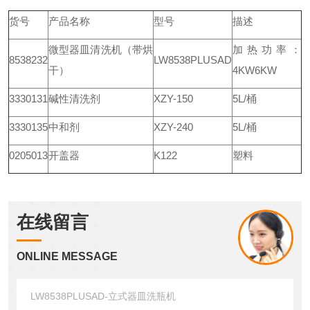
货号
产品名称
型号
描述
微型器皿清洗机（带烘
加热功率：
8538232
LW8538PLUSAD
干）
4KW6KW
3330131
碱性清洗剂
XZY-150
5L/桶
3330135
中和剂
XZY-240
5L/桶
0205013
开盖器
K122
塑料
在线留言
ONLINE MESSAGE