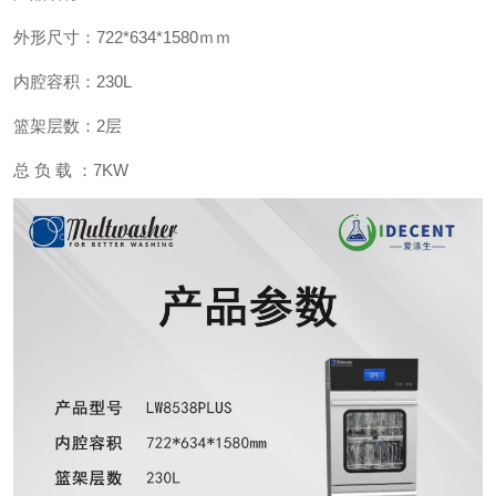
外形尺寸：722*634*1580ｍｍ
内腔容积：230L
篮架层数：2层
总 负 载 ：7KW