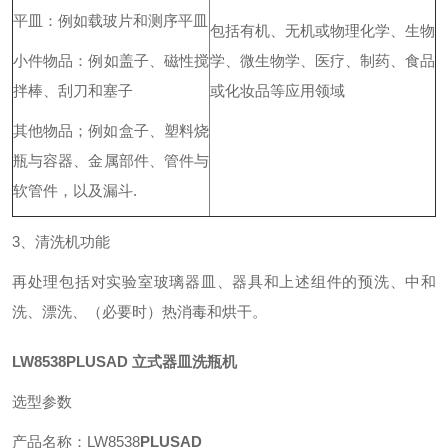
平皿：例如载玻片和测序平皿
包括有机、无机或物理化学、生物
小件物品：例如盖子、磁性搅
学、微生物学、医疗、制药、食品
拌棒、刮刀和塞子
或化妆品等应用领域
其他物品；例如盒子、塑料烧
瓶与容器、金属部件、管件与
软管件，以及漏斗.
3、清洗机功能
再处理包括对实验室玻璃器皿、器具和上述组件的预洗、中和
洗、漂洗、（必要时）热消毒和烘干。
LW8538PLUSAD
立式器皿洗瓶机
选型参数
产品名称：LW8538
PLUSAD