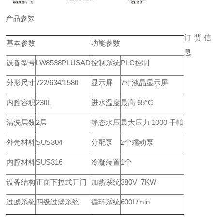
产品参数
订货信
基本参数
功能参数
息
设备型号
LW8538PLUSAD
控制系统
PLC控制
外形尺寸
722/634/1580
显示屏
7寸液晶显示屏
内腔容积
230L
进水温度
最高 65°C
清洗层数
2层
静态水压
最大压力 1000 千帕
外壳材料
SUS304
分配泵
2个蠕动泵
内腔材料
SUS316
冷凝装置
1个
设备结构
正面下拉式开门
加热系统
380V 7KW
过滤系统
四级过滤系统
循环系统
600L/min