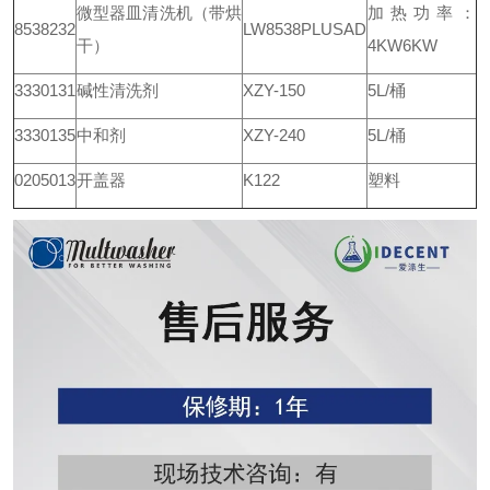
微型器皿清洗机（带烘
加热功率：
8538232
LW8538PLUSAD
干）
4KW6KW
3330131
碱性清洗剂
XZY-150
5L/桶
3330135
中和剂
XZY-240
5L/桶
0205013
开盖器
K122
塑料