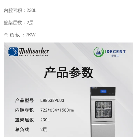
内腔容积：230L
篮架层数：2层
总 负 载 ：7KW