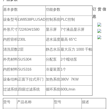
订货信
基本参数
功能参数
息
设备型号
LW8538PLUSAD
控制系统
PLC控制
外形尺寸
722/634/1580
显示屏
7寸液晶显示屏
内腔容积
230L
进水温度
最高 65°C
清洗层数
2层
静态水压
最大压力 1000 千帕
外壳材料
SUS304
分配泵
2个蠕动泵
内腔材料
SUS316
冷凝装置
1个
设备结构
正面下拉式开门
加热系统
380V 7KW
过滤系统
四级过滤系统
循环系统
600L/min
货号
产品名称
型号
描述