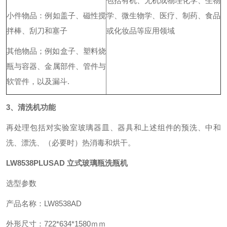
包括有机、无机或物理化学、生物
小件物品：例如盖子、磁性搅
学、微生物学、医疗、制药、食品
拌棒、刮刀和塞子
或化妆品等应用领域
其他物品；例如盒子、塑料烧
瓶与容器、金属部件、管件与
软管件，以及漏斗.
3、清洗机功能
再处理包括对实验室玻璃器皿、器具和上述组件的预洗、中和
洗、漂洗、（必要时）热消毒和烘干。
LW8538PLUSAD 立式玻璃瓶洗瓶机
选型参数
产品名称：LW8538AD
外形尺寸：722*634*1580ｍｍ