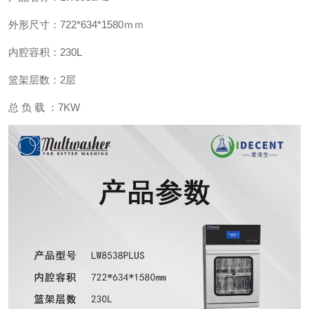
外形尺寸：722*634*1580ｍｍ
内腔容积：230L
篮架层数：2层
总 负 载 ：7KW