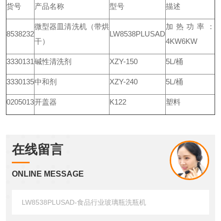
货号
产品名称
型号
描述
微型器皿清洗机（带烘
加热功率：
8538232
LW8538PLUSAD
干）
4KW6KW
3330131
碱性清洗剂
XZY-150
5L/桶
3330135
中和剂
XZY-240
5L/桶
0205013
开盖器
K122
塑料
在线留言
ONLINE MESSAGE