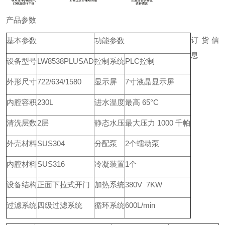
产品参数
订货信
基本参数
功能参数
息
设备型号
LW8538PLUSAD
控制系统
PLC控制
外形尺寸
722/634/1580
显示屏
7寸液晶显示屏
内腔容积
230L
进水温度
最高 65°C
清洗层数
2层
静态水压
最大压力 1000 千帕
外壳材料
SUS304
分配泵
2个蠕动泵
内腔材料
SUS316
冷凝装置
1个
设备结构
正面下拉式开门
加热系统
380V 7KW
过滤系统
四级过滤系统
循环系统
600L/min