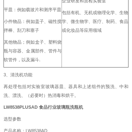
企业研发和质检实验室
平皿：例如载玻片和测序平皿
包括有机、无机或物理化学、生物
小件物品：例如盖子、磁性搅
学、微生物学、医疗、制药、食品
拌棒、刮刀和塞子
或化妆品等应用领域
其他物品；例如盒子、塑料烧
瓶与容器、金属部件、管件与
软管件，以及漏斗.
3、清洗机功能
再处理包括对实验室玻璃器皿、器具和上述组件的预洗、中和
洗、漂洗、（必要时）热消毒和烘干。
LW8538PLUSAD
食品行业玻璃瓶洗瓶机
选型参数
产品名称：LW8538AD