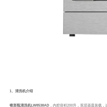
1、清洗机介绍
锥形瓶清洗机
LW8538AD
，内腔容积200升，双层器皿装载