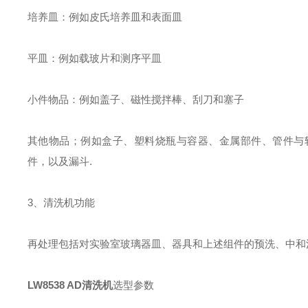
培养皿：例如皮氏培养皿和表面皿
平皿：例如载玻片和测序平皿
小件物品：例如盖子、磁性搅拌棒、刮刀和塞子
其他物品；例如盒子、塑料烧瓶与容器、金属部件、管件与
件，以及漏斗.
3、清洗机功能
再处理包括对实验室玻璃器皿、器具和上述组件的预洗、中和
选型参数
LW8538 AD清洗机