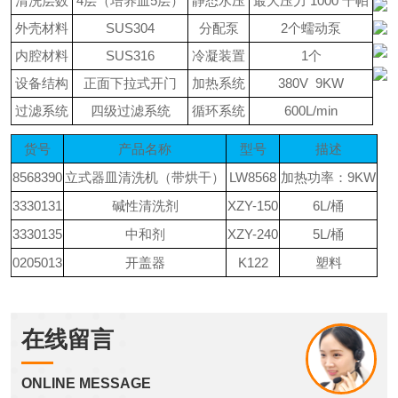
清洗层数
4层（培养皿5层）
静态水压
最大压力
1000
千帕
外壳材料
SUS304
分配泵
2个蠕动泵
内腔材料
SUS316
冷凝装置
1个
设备结构
正面下拉式开门
加热系统
380V 9KW
过滤系统
四级过滤系统
循环系统
600L/min
货号
产品名称
型号
描述
8568390
立式器皿清洗机（带烘干）
LW8568
加热功率：
9KW
3330131
碱性清洗剂
XZY-150
6L/桶
3330135
中和剂
XZY-240
5L/桶
0205013
开盖器
K122
塑料
在线留言
ONLINE MESSAGE