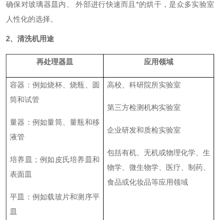
确保对玻璃器皿内、
外部进行快速而且*的烘干，是众多实验室
人性化的选择。
2、清洗机用途
再处理器皿
应用领域
容器
：
例如烧杯、烧瓶、圆
高校、科研院所
实验室
筒和试管
第三方检测机构实验室
量器
：
例如量筒、量瓶和移
企业研发和质检实验室
液管
包括有机、无机或物理化学、生
培养皿
；
例如皮氏培养皿和
物学、微生物学、医疗、制药、
表面皿
食品或化妆品等应用领域
平皿
：
例如载玻片和测序平
皿