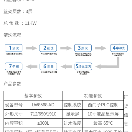
篮架层数：
3
层
总
负 载 ：
11KW
清洗流程
产品参数
基本参数
功能参数
订
设备型号
LW8568 AD
控制系统
西门子
PLC
控制
货
外形尺寸
712/690/1910
显示屏
10寸液晶显示屏
信
内腔容积
≥300L
进水温度
最高
65
°
C
息