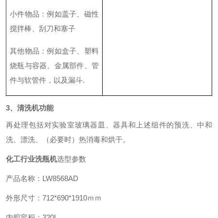
小件物品
：
例如盖子、磁性
搅拌棒、刮刀和塞子
其他物品
：
例如盒子、塑料
烧瓶与容器、金属部件、管
件与软管件，以及漏斗
.
3、清洗机功能
再处理包括对实验室玻璃器皿、器具和上述组件的预洗、中和
洗、漂洗、（必要时）热消毒和烘干。
化工行业洗瓶机
选型参数
产品名称：
LW8568AD
外形尺寸：
712*690*1910
ｍｍ
内腔容积：
320L