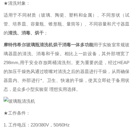
★清洗对象：
适用于
不同材质（玻璃、陶瓷、塑料和金属）、不同形状（试
管、培养皿、容量瓶、锥形瓶、量筒等）、不同容量和尺寸
器皿
的
清洗、消毒、烘干
；
摩特伟希尔
玻璃瓶清洗机
烘干消毒一体多功能
用于实验室常规玻
璃器皿的清洗、消毒和干燥。相比上一款设备，其外部增宽了
298mm,用于安全存放两桶清洗剂。更为重要的是，经过HEAP
的加压干燥热风通过喷嘴对清洗之后的器皿进行干燥，从而确保
器皿内、外部进行*、卫生、快速的干燥，使其立即处于备用状
态，是众多小型实验室 理想实用选择。
★工作条件：
1. 工作电压：220/380V，50/60Hz