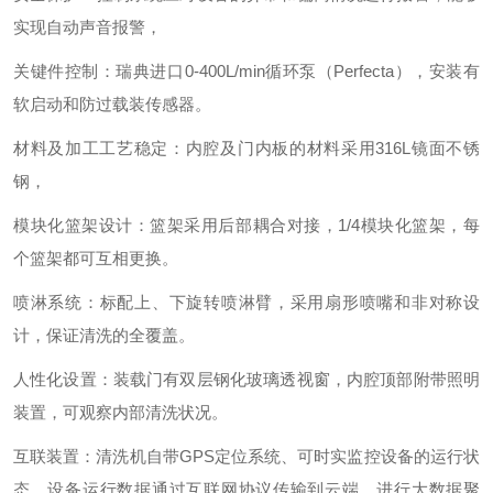
实现自动声音报警，
关键件控制：瑞典进口0-400L/min循环泵（Perfecta），安装有
软启动和防过载装传感器。
材料及加工工艺稳定：内腔及门内板的材料采用316L镜面不锈
钢，
模块化篮架设计：篮架采用后部耦合对接，1/4模块化篮架，每
个篮架都可互相更换。
喷淋系统：标配上、下旋转喷淋臂，采用扇形喷嘴和非对称设
计，保证清洗的全覆盖。
人性化设置：装载门有双层钢化玻璃透视窗，内腔顶部附带照明
装置，可观察内部清洗状况。
互联装置：清洗机自带GPS定位系统、可时实监控设备的运行状
态、设备运行数据通过互联网协议传输到云端，进行大数据聚