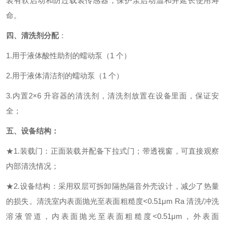
装有软启动和防过载装传感器，保护泵启动温和并延长使用寿
命。
四、
清洗剂分配
：
1.用于液体酸性助剂的蠕动泵（1 个）
2.用于液体清洁剂的蠕动泵（1 个）
3.内置
2
×
6
升容器的清洗剂
，
清洗剂放置在设备里面，保证安
全；
五、
设备结构：
★
1.装载门：正面装载并配备下拉式门
；带透视窗，可直接观察
内部清洗情况；
★
2
.
设备结构：
采用双层可拆卸隔热隔音外壳设计，减少了热量
的损失。
清洗
室
内表面抛光至表面粗糙度
<0.51μm Ra 清洗/冲洗
溶液管道，内表面抛光至表面粗糙度<0.51μm，外表面