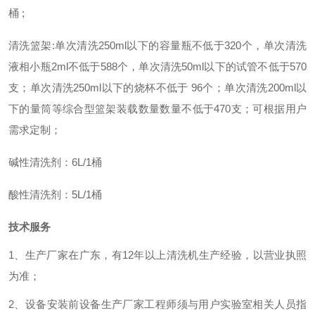
桶
;
清洗篮架
:
单次清洗
250ml以下的
容量瓶不低于
320个，
单次清洗
液相小瓶
2ml不低于588个，
单次清洗
50ml以下的
试管不低于
570
支；
单次清洗
250ml以下的
烧杯不低于
96个；
单次清洗
200ml以
下的
量筒等综合型篮架装载数量数量不低于
470支；可根据用户
需求定制；
碱性清洗剂：
6L/1桶
酸性清洗剂：
5L/1桶
技术服务
1
、生产厂家在
广东
，有
12
年以上清洗机生产经验，以营业执照
为准；
2
、设备安装前设备生产厂家工程师须与用户实验室相关人员指