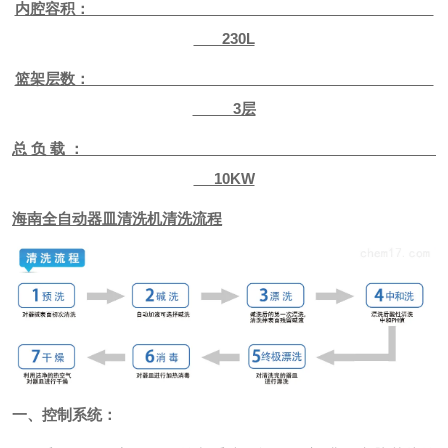
内腔容积：
230L
篮架层数：
3层
总 负 载 ：
10KW
海南全自动器皿清洗机
清洗流程
一、
控制系统：