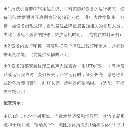
★
1.
清洗机自带
GPS定位系统、可时实感知设备的运行状态、设
备运行数据通过互联网协议传输到云端，进行大数据聚集、分
析，如设备出现故障，自动发送故障信息告知相关的售后人员，
由此可避免不必要的报修，减少待机时间。
（需提供材料证明）
★
2.
设备
内置
打印机
，可随时把
整个清洗过程
打印出来，具有数
据
追溯功能。
（需提供实物图证明）
★
3.设备顶部安装柱形三色声光报警器（用LED灯珠）；等待启
动或运行完成时，黄灯长亮；正常运行时，绿灯长亮；紧急停止
或设备故障报警时，红灯长亮，蜂鸣器间歇鸣叫。
（选配）可提
供材料证明；
配置清单
：
主机
1
台，包含控制系统、内置水循环泵和增压泵、蒸汽冷凝系
统和干燥系统，蠕动泵
2个，
碱性液体清洗剂
1桶和液体中和剂1