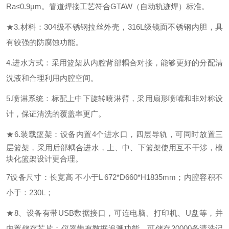
Ra≤0.9μm。管道焊接工艺符合GTAW（自动轨迹焊）标准。
★
3.材料：304级不锈钢
拉丝
外壳
，
316L级镜面不锈钢内胆，具
有较强
的防腐蚀功能。
4.进水方式：采用篮架从内腔
背
部耦合对接，能够更好的分配清
洗液和合理利用内腔空间。
5.喷淋系统：标配上中下旋转喷淋臂，采用扇形喷嘴和非对称设
计，保证清洗的覆盖率更广。
★
6.装载篮架：
设备内置
4个进水口，
四层导轨，
可同时放置三
层篮架，采用后部耦合进水，上、中、下篮架使用互不干涉，
模
块化篮架
设计更合理。
7设备尺寸
：
长宽高
不小于
L
672
*D
660
*H
1835
mm；
内腔容积不
小于：
230L；
★
8、
设备有带
USB数据接口，
可连电脑、打印机、
U盘等，并
内置储存芯片
；
仪器带有数据追溯功能，可储存
20000条
清洗记