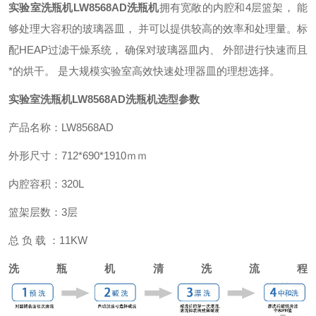
实验室洗瓶机
LW8568AD洗瓶机
拥有宽敞的内腔和4层篮架， 能
够处理大容积的玻璃器皿， 并可以提供较高的效率和处理量。标
配HEAP过滤干燥系统， 确保对玻璃器皿内、 外部进行快速而且
*的烘干。 是大规模实验室高效快速处理器皿的理想选择。
实验室洗瓶机
LW8568AD洗瓶机
选型参数
产品名称：LW8568AD
外形尺寸：712*690*1910ｍｍ
内腔容积：320L
篮架层数：3层
总 负 载 ：11KW
洗瓶机清洗流程