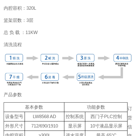
内腔容积：
320L
篮架层数：
3
层
总
负 载 ：
11KW
清洗流程
产品参数
基本参数
功能参数
订
设备型号
LW8568 AD
控制系统
西门子
PLC
控制
货
外形尺寸
712/690/1910
显示屏
10寸液晶显示屏
信
内腔容积
≥300L
进水温度
最高
65
°
C
息