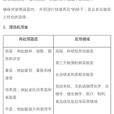
确保对玻璃器皿内、
外部进行快速而且*的烘干，是众多实验室
人性化的选择。
2、清洗机用途
再处理器皿
应用领域
容器
：
例如烧杯、烧瓶、圆
高校、科研院所
实验室
筒和试管
第三方检测机构实验室
量器
：
例如量筒、量瓶和移
企业研发和质检实验室
液管
包括有机、无机或物理化学、生
培养皿
；
例如皮氏培养皿和
物学、微生物学、医疗、制药、
表面皿
食品或化妆品等应用领域
平皿
：
例如载玻片和测序平