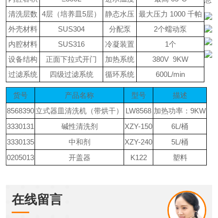
清洗层数
4层（培养皿5层）
静态水压
最大压力
1000
千帕
外壳材料
SUS304
分配泵
2个蠕动泵
内腔材料
SUS316
冷凝装置
1个
设备结构
正面下拉式开门
加热系统
380V 9KW
过滤系统
四级过滤系统
循环系统
600L/min
货号
产品名称
型号
描述
8568390
立式器皿清洗机（带烘干）
LW8568
加热功率：
9KW
3330131
碱性清洗剂
XZY-150
6L/桶
3330135
中和剂
XZY-240
5L/桶
0205013
开盖器
K122
塑料
在线留言