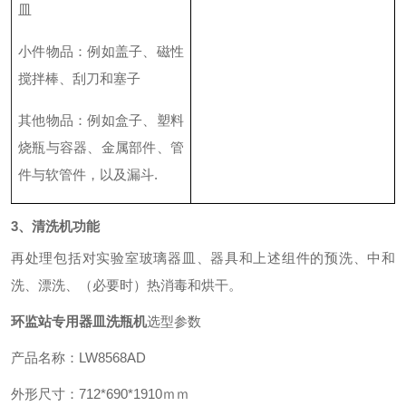
皿
小件物品
：
例如盖子、磁性
搅拌棒、刮刀和塞子
其他物品
：
例如盒子、塑料
烧瓶与容器、金属部件、管
件与软管件，以及漏斗
.
3、清洗机功能
再处理包括对实验室玻璃器皿、器具和上述组件的预洗、中和
洗、漂洗、（必要时）热消毒和烘干。
环监站专用器皿洗瓶机
选型参数
产品名称：
LW8568AD
外形尺寸：
712*690*1910
ｍｍ