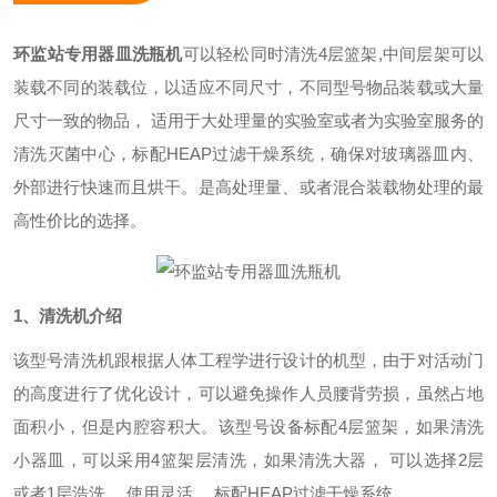
环监站专用器皿洗瓶机
可以轻松同时清洗
4
层篮架
,
中间层架可以
装载不同的装载位，以适应不同尺寸，不同型号物品装载或大量
尺寸一致的物品， 适用于大处理量的实验室或者为实验室服务的
清洗灭菌中心，标配
HEAP
过滤干燥系统，确保对玻璃器皿内、
外部进行快速而且烘干。是高处理量、或者混合装载物处理的最
高性价比的选择。
1、清洗机介绍
该型号清洗机跟根据人体工程学进行设计的机型，由于对活动门
的高度进行了优化设计，可以避免操作人员腰背劳损，虽然占地
面积小，但是内腔容积大。该型号设备标配
4层篮架，如果清洗
小器皿，可以采用4篮架层清洗，如果清洗大器， 可以选择2层
或者1层浩洗， 使用灵活。 标配HEAP过滤干燥系统，