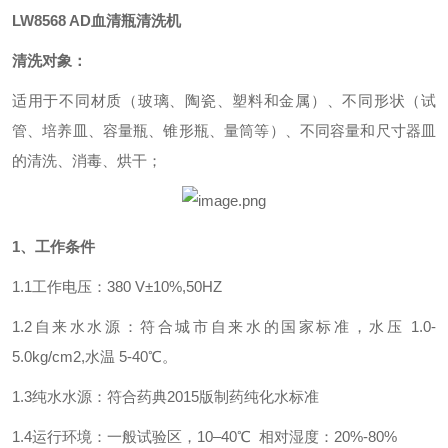
LW8568 AD
血清瓶清洗机
清洗对象：
适用于
不同材质（玻璃、陶瓷、塑料和金属）、不同形状（试
管、培养皿、容量瓶、锥形瓶、量筒等）、不同容量和尺寸
器
皿
的
清洗、消毒、烘干
；
1、工作条件
1.1
工作电压：
380 V±10%,50HZ
1.2
自来水水源：符合城市自来水的国家标准，水压
1.0-
5.0kg/cm2,水温 5-40℃。
1.3
纯水水源：符合药典
2015版制药纯化水标准
1.4
运行环境：一般试验区，
10–40℃ 相对湿度：20%-80%