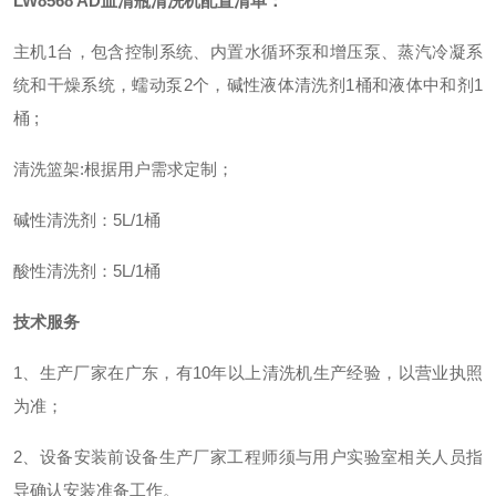
LW8568 AD
血清瓶清洗机
配置清单
：
主机
1
台，包含控制系统、内置水循环泵和增压泵、蒸汽冷凝系
统和干燥系统，蠕动泵
2个，
碱性液体清洗剂
1桶和液体中和剂1
桶
;
清洗篮架
:
根据用户需求定制；
碱性清洗剂：
5L/1桶
酸性清洗剂：
5L/1桶
技术服务
1、生产厂家在
广东
，有
10
年以上清洗机生产经验，以营业执照
为准
；
2、设备安装前设备生产厂家工程师须与用户实验室相关人员指
导确认安装准备工作。