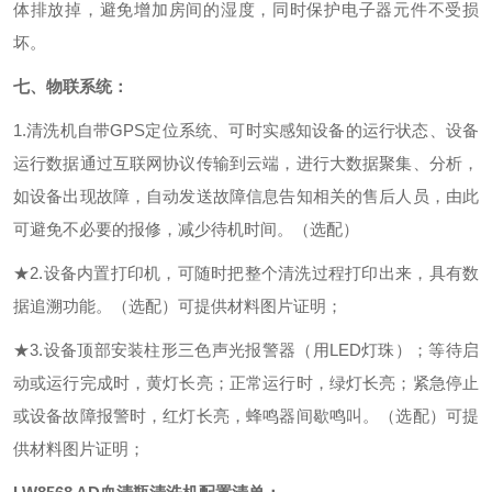
体排放掉，避免增加房间的湿度，同时保护电子器元件不受损
坏。
七、
物联系统：
1.
清洗机自带
GPS定位系统、可时实感知设备的运行状态、设备
运行数据通过互联网协议传输到云端，进行大数据聚集、分析，
如设备出现故障，自动发送故障信息告知相关的售后人员，由此
可避免不必要的报修，减少待机时间。
（选配）
★
2.
设备
内置
打印机
，可随时把
整个清洗过程
打印出来，具有数
据
追溯功能。
（选配）可提供材料图片证明；
★
3.设备顶部安装柱形三色声光报警器（用LED灯珠）；等待启
动或运行完成时，黄灯长亮；正常运行时，绿灯长亮；紧急停止
或设备故障报警时，红灯长亮，蜂鸣器间歇鸣叫。
（选配）可提
供材料图片证明；