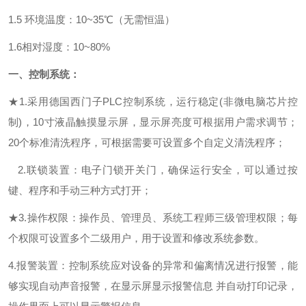
1.5
环境温度：
10~35
℃（无需恒温）
1.6
相对湿度：
10~80%
一、
控制系统：
★
1.采用德国西门子PLC控制系统，运行稳定(非微电脑芯片控
制)，
10
寸液晶触摸显示屏，
显示屏亮度可根据用户需求调节；
20
个
标准清洗程序，可根据需要可设置
多个
自定义清洗程序；
2.联锁装置：电子门锁开关门，确保运行安全，可以通过按
键、程序和手动三种方式打开
；
★
3.操作权限：操作员、管理员、系统工程师
三级管理权限
；每
个
权限可设置多个二级用户
，用于设置和修改系统参数。
4.报警装置：控制系统应对设备的异常和偏离情况进行报警，能
够实现自动声音报警，在显示屏显示报警信息 并自动打印记录，