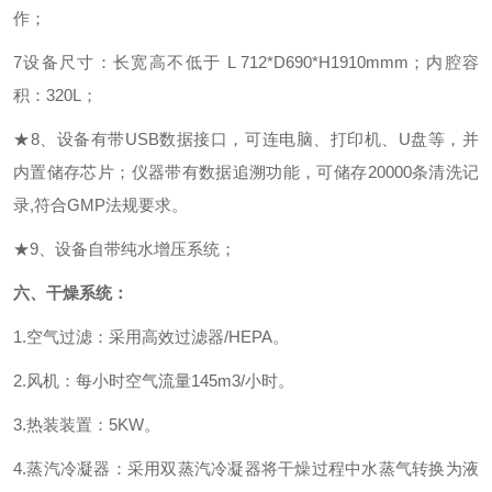
作；
7设备尺寸：长宽高不低于 L 712*D690*H1910mmm；内腔容
积：320L；
★
8、
设备有带
USB数据接口，
可连电脑、打印机、
U盘等，并
内置储存芯片
；
仪器带有数据追溯功能，可储存
20000条
清洗记
录
,
符合
GMP法规要求。
★
9、设备自带纯水增压系统；
六、
干燥系统：
1.空气过滤：采用高效过滤器/HEPA。
2
.风机：每小时空气流量
145
m3/小时
。
3.热装装置：5KW
。
4.蒸汽冷凝器：采用双蒸汽冷凝器将干燥过程中水蒸气转换为液