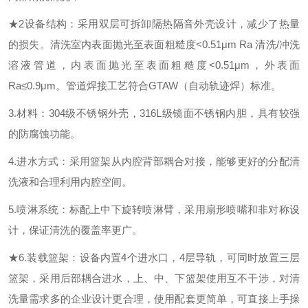
★2设备结构：采用双层可拆卸隔热隔音外壳设计，减少了热量
的损失。清洗室内表面抛光至表面粗糙度<0.51μm Ra 清洗/冲洗
溶液管道，内表面抛光至表面粗糙度<0.51μm，外表面
Ra≤0.9μm。管道焊接工艺符合GTAW（自动轨迹焊）标准。
3.材料：304级不锈钢外壳，316L级镜面不锈钢内胆，具有较强
的防腐蚀功能。
4.进水方式：采用篮架从内腔背部耦合对接，能够更好的分配清
洗液和合理利用内腔空间。
5.喷淋系统：标配上中下旋转喷淋臂，采用扇形喷嘴和非对称设
计，保证清洗的覆盖率更广。
★6.装载篮架：设备内置4个进水口，4层导轨，可同时放置三层
篮架，采用后部耦合进水，上、中、下篮架使用互不干涉，对清
洗量需求多的企业设计更合理，使用配套更简单，可直接上手操