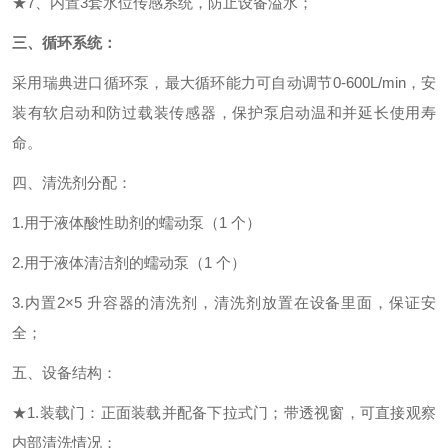
★
7、内置3套水位传感系统，防止设备溢水；
三、
循环系统：
采用瑞典进口
循环泵
，
最大循环能力可自动调节
0-600L/min，安
装有软启动和防过载装传感器，保护泵启动温和并延长使用寿
命。
四、清洗剂分配：
1.用于液体酸性助剂的蠕动泵（1 个）
2.用于液体清洁剂的蠕动泵（1 个）
3.内置2×5 升容器的清洗剂，清洗剂放置在设备里面，保证安
全；
五、设备结构：
★1.装载门：正面装载并配备下拉式门；带透视窗，可直接观察
内部清洗情况；