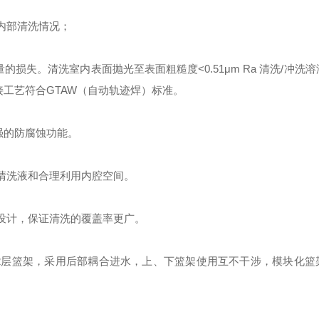
内部清洗情况；
量的损失。
清洗
室
内表面抛光至表面粗糙度
<0.51μm Ra 清洗/冲
道焊接工艺符合GTAW（自动轨迹焊）标准。
强
的防腐蚀功能。
清洗液和合理利用内腔空间。
设计，保证清洗的覆盖率更广。
2
层篮架，采用后部耦合进水，上、下篮架使用互不干涉，
模块化篮