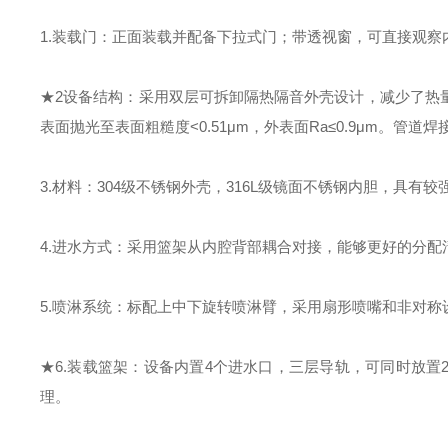
1.装载门：正面装载并配备下拉式门
；带透视窗，可直接观察
★
2设备结构：
采用双层可拆卸隔热隔音外壳设计，减少了热
表面抛光至表面粗糙度<0.51μm，外表面Ra≤0.9μm。管
3.材料：304级不锈钢外壳，316L级镜面不锈钢内胆，具有较
4.进水方式：采用篮架从内腔
背
部耦合对接，能够更好的分配
5.喷淋系统：标配上中下旋转喷淋臂，采用扇形喷嘴和非对称
★
6.装载篮架：
设备内置
4个进水口，三
层导轨，
可同时放置
理。