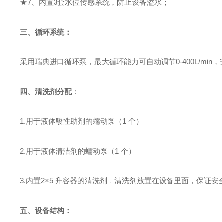
★
7、内置3套水位传感系统，防止设备溢水；
三、
循环系统：
采用瑞典进口
循环泵
，
最大循环能力可自动调节
0-
40
0L/m
四、
清洗剂分配
：
1.用于液体酸性助剂的蠕动泵（1 个）
2.用于液体清洁剂的蠕动泵（1 个）
3.内置
2
×
5
升容器的清洗剂
，
清洗剂放置在设备里面，保证安
五、
设备结构：