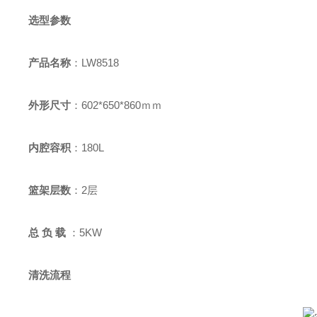
选型参数
产品名称
：
LW8518
外形尺寸
：
602*650*860
ｍｍ
内腔容积
：
180L
篮架层数
：
2
层
总
负 载
：
5KW
清洗流程