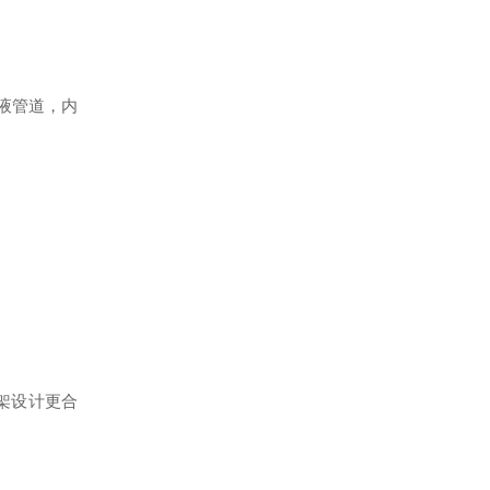
洗溶液管道，内
架
设计更合