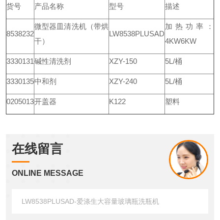
货号
产品名称
型号
描述
微型器皿清洗机（带烘
加热功率：
8538232
LW8538PLUSAD
干）
4KW6KW
3330131
碱性清洗剂
XZY-150
5L/桶
3330135
中和剂
XZY-240
5L/桶
0205013
开盖器
K122
塑料
在线留言
ONLINE MESSAGE