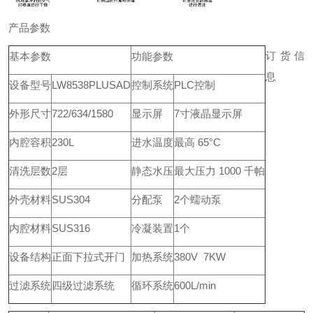
产品参数
订货信
基本参数
功能参数
息
设备型号
LW8538PLUSAD
控制系统
PLC控制
外形尺寸
722/634/1580
显示屏
7寸液晶显示屏
内腔容积
230L
进水温度
最高 65°C
清洗层数
2层
静态水压
最大压力 1000 千帕
外壳材料
SUS304
分配泵
2个蠕动泵
内腔材料
SUS316
冷凝装置
1个
设备结构
正面下拉式开门
加热系统
380V 7KW
过滤系统
四级过滤系统
循环系统
600L/min