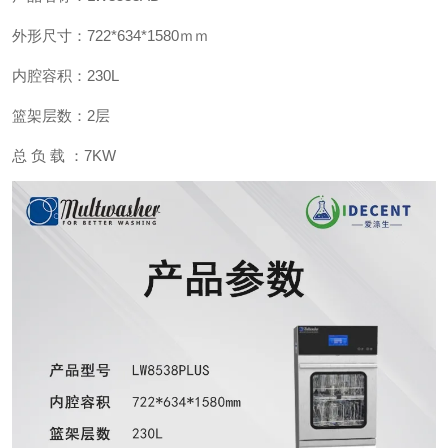
外形尺寸：722*634*1580ｍｍ
内腔容积：230L
篮架层数：2层
总 负 载 ：7KW