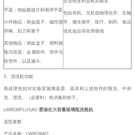
企业研发和质检实验室
平皿：例如载玻片和测序平皿
包括有机、无机或物理化学、生物
小件物品：例如盖子、磁性搅
学、微生物学、医疗、制药、食品
拌棒、刮刀和塞子
或化妆品等应用领域
其他物品；例如盒子、塑料烧
瓶与容器、金属部件、管件与
软管件，以及漏斗.
3、清洗机功能
再处理包括对实验室玻璃器皿、器具和上述组件的预洗、中和
洗、漂洗、（必要时）热消毒和烘干。
LW8538PLUSAD
爱涤生大容量玻璃瓶洗瓶机
选型参数
产品名称：LW8538AD