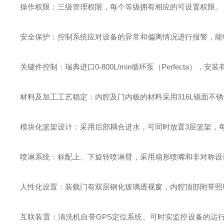
操作权限：三级管理权限，每个等级拥有相应的可设置权限。
安全保护：控制系统应对设备的异常和偏离情况进行报警，能
关键件控制：瑞典进口
0-800
L/min
循环泵（
Perfecta
），安装
材料及加工工艺稳定：内腔及门内板的材料采用
316L
镜面不锈
模块化篮架设计：采用后部耦合进水，可同时放置3层篮架，
喷淋系统：标配上、下旋转喷淋臂，采用扇形喷嘴和非对称设
人性化设置：装载门有双层钢化玻璃透视窗，内腔顶部附带照
互联装置：清洗机自带
GPS
定位系统、可时实监控设备的运