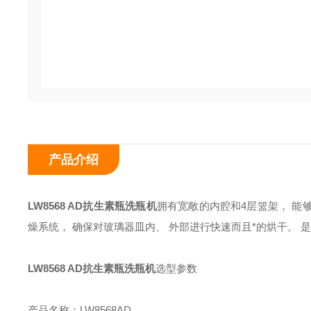
产品介绍
LW8568 AD
抗生素瓶洗瓶机
拥有宽敞的内腔和
4
层篮架， 能
燥系统， 确保对玻璃器皿内、 外部进行快速而且*的烘干。
LW8568 AD
抗生素瓶洗瓶机
选型参数
产品名称：
LW8568AD