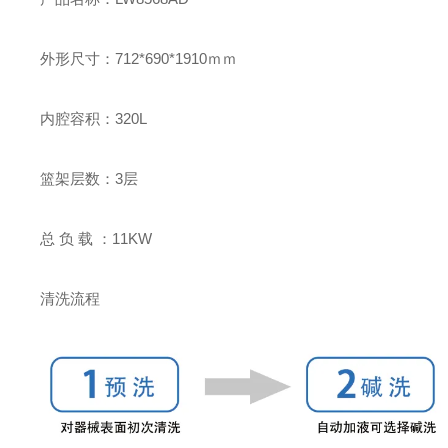
外形尺寸：
712*690*1910
ｍｍ
内腔容积：
320L
篮架层数：
3
层
总
负 载 ：
11KW
清洗流程