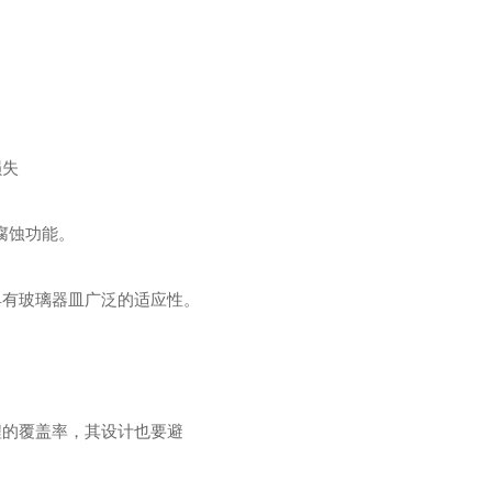
损失
防腐蚀功能。
具有玻璃器皿广泛的适应性。
程的覆盖率，其设计也要避