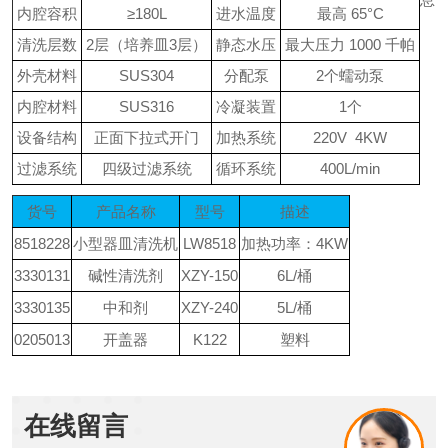
内腔容积
≥180L
进水温度
最高
65
°
C
清洗层数
2层（培养皿3层）
静态水压
最大压力
1000
千帕
外壳材料
SUS304
分配泵
2个蠕动泵
内腔材料
SUS316
冷凝装置
1个
设备结构
正面下拉式开门
加热系统
220V 4KW
过滤系统
四级过滤系统
循环系统
400L/min
货号
产品名称
型号
描述
8518228
小型器皿清洗机
LW8518
加热功率：
4KW
3330131
碱性清洗剂
XZY-150
6L/桶
3330135
中和剂
XZY-240
5L/桶
0205013
开盖器
K122
塑料
在线留言