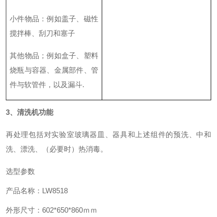
小件物品
：
例如盖子、磁性
搅拌棒、刮刀和塞子
其他物品
；
例如盒子、塑料
烧瓶与容器、金属部件、管
件与软管件，以及漏斗
.
3、清洗机功能
再处理包括对实验室玻璃器皿、器具和上述组件的预洗、中和
洗、漂洗、（必要时）热消毒。
选型参数
产品名称：
LW8518
外形尺寸：
602*650*860
ｍｍ