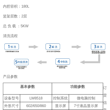
内腔容积：
180L
篮架层数：
2
层
总
负 载 ：
5KW
清洗流程
产品参数
基本参数
功能参数
订
货
设备型号
LW8518
控制系统
微电脑控制
信
外形尺寸
602/650/860
显示屏
7寸液晶显示屏
息