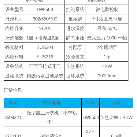
设备型号
LW8508
控制系统
微电脑控制
外形尺寸
602/650/700
显示屏
7寸液晶显示屏
内腔容积
≥120L
进水温度
最高
65
°
C
清洗层数
1层（培养皿2层）
静态水压
最大压力
1000
千帕
外壳材料
SUS304
分配泵
2个蠕动泵
内腔材料
SUS316
冷凝装置
1个
设备结构
正面下拉式开门
加热系统
4KW
过滤系统
四级污水过滤系统
循环系统
300L/min
订货信息
货号
产品名称
型号
描述
微型器皿清洗机（不带烘
8508221
LW8508
加热功率：4KW
干）
XZY-
3330131
碱性清洗剂
6L/桶