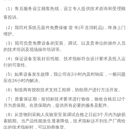
（1）
售后服务设立顾客热线，设立专人提供技术咨询和受理顾
客投诉。
（
2）
我
司
对系统元器件免费保修
壹
年(不含消耗品)，终身上门
维护。
（
3）
我司负责免费设备的安装、调试、以及贵单位的操作人员
的技术培训及现场操作培训等
。
（
4）
保证设备安装好后性能、技术指标符合设计要求及投入运
行的可靠性。
（
5）
如果设备发生故障，我公司在
2
小时内及时响应，一般问题
应在
24
小时内解决。
（
6
）
制造商有授权技术支持工程师，协助用户进行方法开发。
（
7
）
质量保证期：按招标技术要求进行验收，验收合格后
12
个
月为质保期。在质保期内，提供所有必要的服务及配件。
（
8
）
从货物到采购人实验室安装调试合格之日起3个月内为缺损
索赔期。当产品性能发生显著降低，技术指标达不到生产厂商给
出的技术指标时，
可以协商
换货
。