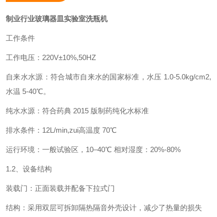
制业行业玻璃器皿实验室洗瓶机
工作条件
工作电压：220V±10%,50HZ
自来水水源：符合城市自来水的国家标准，水压 1.0-5.0kg/cm2,
水温 5-40
℃
。
纯水水源：符合药典 2015 版制药纯化水标准
排水条件：12L/min,zui高温度 70
℃
运行环境：一般试验区，10–40
℃
相对湿度：20%-80%
1.
2、设备结构
装载门：正面装载并配备下拉式门
结构：采用双层可拆卸隔热隔音外壳设计，减少了热量的损失