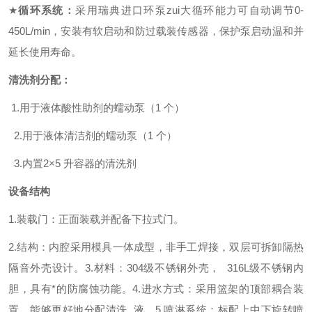
★
循环系统：
采用
瑞典进口环泵zui大循环能力可自动调节0-
450L/min，安装有软启动和防过载装传感器，保护泵启动温和并
延长使用寿命。
清洗剂分配：
1.用于液体酸性助剂的蠕动泵（1 个）
2.用于液体清洁剂的蠕动泵（1 个）
3.内置2×5 升容器的清洗剂
设备结构
1.装载门：正面装载并配备下拉式门。
2.结构：内腔采用模具一体成型，非手工焊接，双层可拆卸隔热
隔音外壳设计。
3.材料：304级不锈钢外壳， 316L级不锈钢内
胆，具有*的防腐蚀功能。
4.进水方式：采用篮架的顶部耦合装
置，能够更好地分配清洗 液。
5.喷淋系统：标配上中下旋转喷