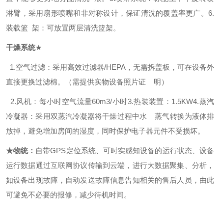
淋臂，采用扇形喷嘴和非对称设计，保证清洗的覆盖率更广。
6.
装载篮 架：可放置两层清洗篮架。
干燥系统
★
1.空气过滤：采用高效过滤器/HEPA，无需拆盖板，可在设备外
直接更换过滤棉。（需提供实物设备照片证 明）
2.风机：每小时空气流量60m3/小时
3.热装装置：1.5KW
4.蒸汽
冷凝器：采用双蒸汽冷凝器将干燥过程中水 蒸气转换为液体排
放掉，避免增加房间的湿度，同时保护电子器元件不受损坏。
★物统：
自带GPS定位系统、可时实感知设备的运行状态、设备
运行数据通过互联网协议传输到云端，进行大数据聚集、分析，
如设备出现故障，自动发送故障信息告知相关的售后人员，由此
可避免不必要的报修，减少待机时间。