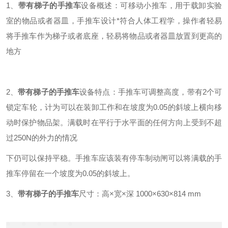
1
、
带有梯子的手推车
设备概述：可移动小推车，用于载卸实验
室的物品或者器皿，手推车设计*符合人体工程学，操作者轻易
将手推车作为梯子或者底座，轻易将物品或者器皿放置到更高的
地方
2
、
带有梯子的手推车
设备特点：手推车可调整高度，带有
2
个可
锁定车轮，计为可以在装卸工作和在坡度为
0.05
的斜坡上横向移
动时保护物品架。满载时在平行于水平面的任何方向上受到不超
过
250N
的外力的情况
下仍可以保持平稳。手推车应该装有停车制动闸可以将满载的手
推车停留在一个坡度为
0.05
的斜坡上。
3、
带有梯子的手推车
尺寸：高×宽×深
1000
×
630
×
814 mm