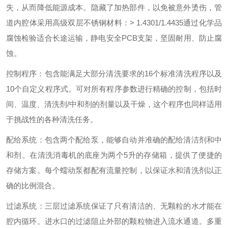
失，从而降低能源成本。隐藏了加热部件，以免被意外烫伤，管
道内腔体采用高级双层不锈钢材料：
> 1.4301/1.4435
通过化学品
腐蚀检验适合长途运输，静电安全
PCB
支架，坚固耐用、防止腐
蚀。
控制程序：包含能满足大部分清洗要求的
16
个标准清洗程序以及
10
个自定义程序式。可对所有程序参数进行精确的控制，包括时
间、温度、清洗剂
/
中和剂的剂量以及干燥，这个程序也同样适用
于挑战性的各种清洗任务。
配给系统：包含两个配给泵，能够自动并准确的配给清洁剂和中
和剂。在清洗消毒机的底座为两个
5
升的存储箱，提供了便捷的
存储方案。每个蠕动泵都配有流量控制，以保证水和清洗剂以正
确的比例混合。
过滤系统：三层过滤系统保证了只有清洁的、无颗粒的水才能在
腔内循环。进水口的过滤阻止外部的颗粒物进入流水通道。
多重