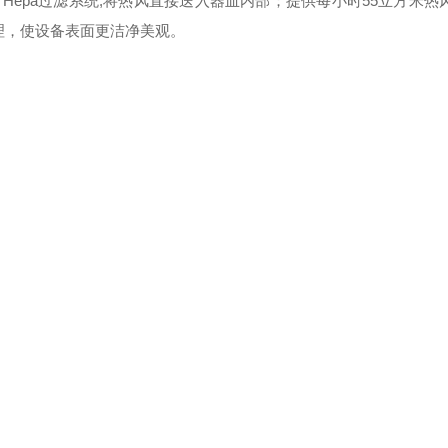
Hepa过滤系统,将热风直接送入器皿内部；提供每小时55立方米热风
理，使设备表面更洁净美观。