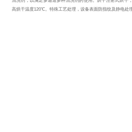
清洗剂，以满足多通道多种清洗剂的使用。
烘干
注射式烘干，
高烘
干温度120℃。
特殊工艺处理，设备表面防指纹及静电处