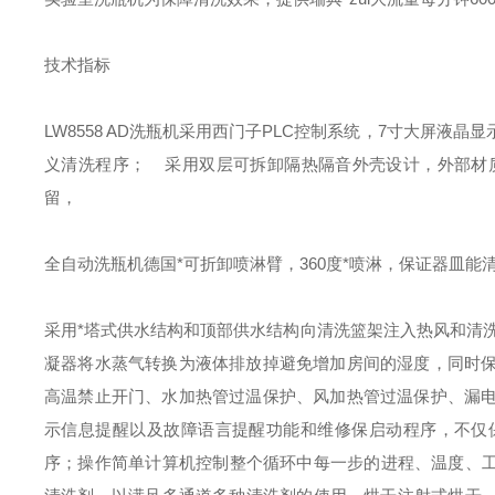
技术指标
LW8558 AD洗瓶机采用西门子PLC控制系统，7寸大屏
义清洗程序；
采用双层可拆卸隔热隔音外壳设计，外部材质
留，
全自动洗瓶机德国*可折卸喷淋臂，360度*喷淋，保证器皿能
采用*塔式供水结构和顶部供水结构向清洗篮架注入热风和清洗
凝器将水蒸气转换为液体排放掉避免增加房间的湿度，同时
高温禁止开门、水加热管过温保护、风加热管过温保护、漏
示信息提醒以及故障语言
提醒功能和维修保启动程序，不仅
序；操作简单计算机控制整个循环中每一步的进程、温度、