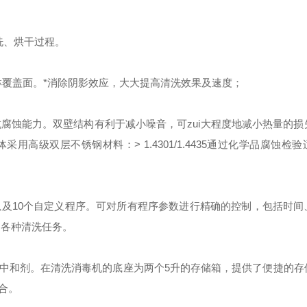
洗、烘干过程。
覆盖面。*消除阴影效应，大大提高清洗效果及速度；
抗腐蚀能力。双壁结构有利于减小噪音，可zui大程度地减小热量的损
体采用高级双层不锈钢材料：
> 1.4301/1.4435
通过化学品腐蚀检验
以及
10
个自定义程序。可对所有程序参数进行精确的控制，包括时间
的各种清洗任务。
中和剂。在清洗消毒机的底座为两个
5
升的存储箱，提供了便捷的存
合。