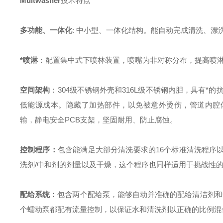
Multwasher
技术特点
多功能、一体化
:
中小型、一体化结构。能自动完成清洗、漂
*喷淋
：配置集中式下喷林装置，喷嘴为非对称分布，提高喷淋
空间架构
：
304
级不锈钢外壳和
316L
级不锈钢内胆，具有*的
低能源成本。隐藏了加热部件，以免被意外烫伤，管道内腔
输，静电安全
PCB
支架，坚固耐用、防止腐蚀。
控制程序：
包含能满足大部分清洗要求的
16
个标准清洗程序
洗剂
/
中和剂的剂量以及干燥，这个程序也同样适用于挑战性
配给系统：
包含两个配给泵，能够自动并准确的配给清洁剂和
个蠕动泵都配有流量控制，以保证水和清洗剂以正确的比例混