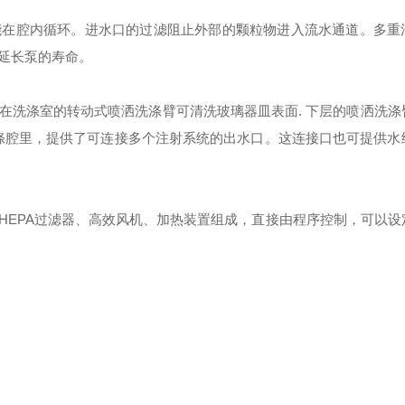
能在腔内循环。进水口的过滤阻止外部的颗粒物进入流水通道。多重
延长泵的寿命。
装在洗涤室的转动式喷洒洗涤臂可清洗玻璃器皿表面
.
下层的喷洒洗涤
涤腔里，提供了可连接多个注射系统的出水口。这连接口也可提供水
HEPA
过滤器、高效风机、加热装置组成，直接由程序控制，可以设