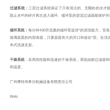
过滤系统：
三层过滤系统保证了只有清洁的、无颗粒的水才
阻止水中的碎片再次进入循环。循环泵的逆流过滤器能保护并
循环系统：
每分钟
430
升流量的循环泵提供*的清洗能力，安
玻璃器皿的内部表面，只要器皿有大的开口和放在*层。在洗
本式洗涤支架。
干燥系统
：采用高性能和迅速的干燥系统，系统由粗过滤器和
和温度。
广州摩特伟希尔机械设备有限责任公司
Web: