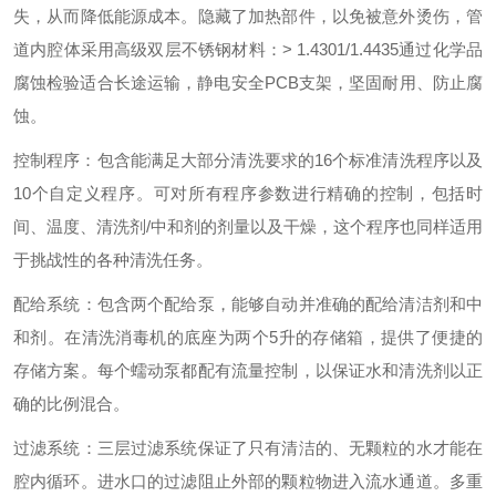
失，从而降低能源成本。隐藏了加热部件，以免被意外烫伤，管
道内腔体采用高级双层不锈钢材料：
> 1.4301/1.4435
通过化学品
腐蚀检验适合长途运输，静电安全
PCB
支架，坚固耐用、防止腐
蚀。
控制程序：包含能满足大部分清洗要求的
16
个标准清洗程序以及
10
个自定义程序。可对所有程序参数进行精确的控制，包括时
间、温度、清洗剂
/
中和剂的剂量以及干燥，这个程序也同样适用
于挑战性的各种清洗任务。
配给系统：包含两个配给泵，能够自动并准确的配给清洁剂和中
和剂。在清洗消毒机的底座为两个
5
升的存储箱，提供了便捷的
存储方案。每个蠕动泵都配有流量控制，以保证水和清洗剂以正
确的比例混合。
过滤系统：三层过滤系统保证了只有清洁的、无颗粒的水才能在
腔内循环。进水口的过滤阻止外部的颗粒物进入流水通道。
多重