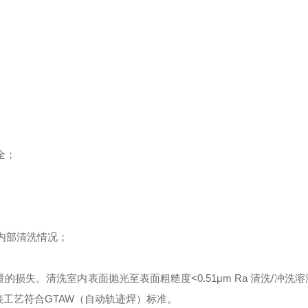
全；
内部清洗情况；
量的损失。
清洗
室
内表面抛光至表面粗糙度
<0.51μm Ra 清洗/冲
道焊接工艺符合GTAW（自动轨迹焊）标准。