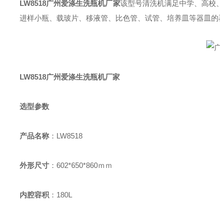
LW8518
广州爱涤生洗瓶机厂家
该型号清洗机满足中学、高校
进样小瓶、载玻片、移液管、比色管、试管、培养皿等器皿的
LW8518广州爱涤生洗瓶机厂家
选型参数
产品名称
：
LW8518
外形尺寸
：
602*650*860
ｍｍ
内腔容积
：
180L