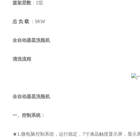
篮架层数
：
2
层
总
负 载
：
5KW
全自动器皿洗瓶机
清洗流程
全自动器皿洗瓶机
一、
控制系统：
★
1.
微电脑
控制系统，运行稳定，
7
寸液晶触摸显示屏，
显示