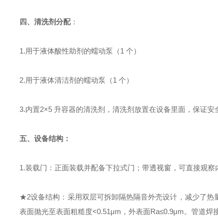
四、
清洗剂分配
：
1.用于液体酸性助剂的蠕动泵（1 个）
2.用于液体清洁剂的蠕动泵（1 个）
3.内置
2
×
5
升容器的清洗剂
，
清洗剂放置在设备里面，保证安
五、
设备结构：
1.装载门：正面装载并配备下拉式门
；带透视窗，可直接观察
★
2设备结构：
采用双层可拆卸隔热隔音外壳设计，减少了热
表面抛光至表面粗糙度<0.51μm，外表面Ra≤0.9μm。管