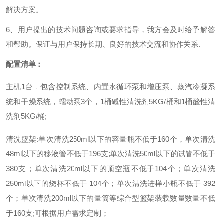
解决方案。
6
、
用户提出的技术问题咨询或要求指导，我方会及时给予解答
和帮助。保证与用户保持长期、良好的技术交流和协作关系
.
配置清单
：
主机
1
台，包含控制系统、内置水循环泵和增压泵、蒸汽冷凝系
统和干燥系统，蠕动泵
3
个，
1桶
碱性清洗剂
5KG/
桶和
1桶
酸性清
洗
剂
5KG/
桶
;
清洗篮架
:
单次清洗
250ml以下的
容量瓶不低于
160个，
单次清洗
48ml以下的移液管
不低于
196支;
单次清洗
50ml以下的
试管不低于
380支；
单次清洗
20ml以下的顶空瓶
不低于
104个；
单次清洗
250ml以下的
烧杯不低于
104个；
单次清洗
进样小瓶
不低于
392
个；
单次清洗
200ml以下的
量筒等综合型篮架装载数量数量不低
于
160支;可根据用户需求定制；