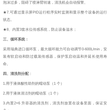
泡沫过多，阻碍了喷淋臂转速，清洗机会自动报警。
★
7
.
可通过显示屏
PID运行程序实时监测和显示整个设备的运行
状态
。
★
8
、内置
3套水位传感系统，防止设备溢水；
三、
循环系统：
采用瑞典进口
循环泵
，
最大循环能力可自动调节
0-
60
0L/min，安
装有软启动和防过载装传感器，保护泵启动温和并延长使用寿
命。
四、
清洗剂分配
：
1.用于液体酸性助剂的蠕动泵（1 个）
2.用于液体清洁剂的蠕动泵（1 个）
3.内置2×
6
升容器的清洗剂
，
清洗剂放置在设备里面，保证安