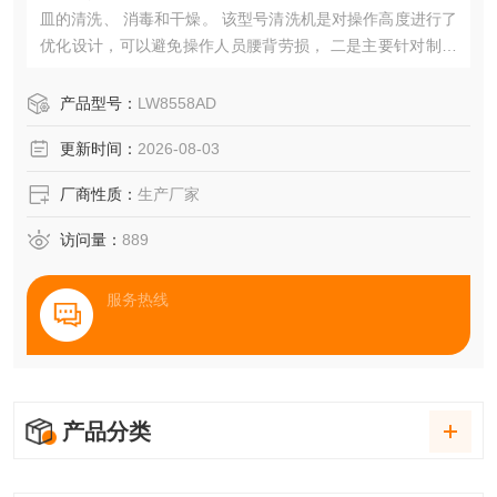
皿的清洗、 消毒和干燥。 该型号清洗机是对操作高度进行了
优化设计，可以避免操作人员腰背劳损， 二是主要针对制药
行业GMP规范，内腔采用模具一体成型，圆角设计。 经过H
EAP的加压干燥热风通过喷嘴对清洗之后的器皿进行烘干，
产品型号：
LW8558AD
从而确保器皿内、 外部进行*、 卫生、 快速的烘干， 使其立
更新时间：
2026-08-03
即处于备用状态，是众多药企研发和质检实验室经济实用选
择。
厂商性质：
生产厂家
访问量：
889
服务热线
产品分类