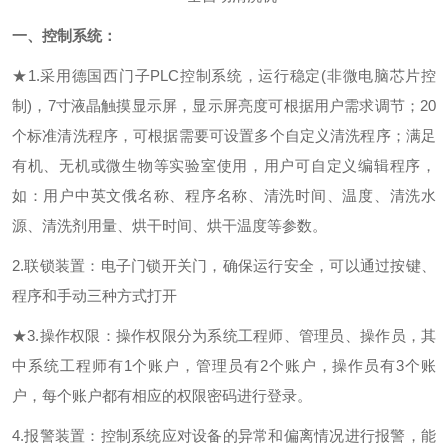
一、
控制系统：
★
1.采用德国西门子PLC控制系统，运行稳定(非微电脑芯片控
制)，
7
寸液晶触摸显示屏，
显示屏亮度可根据用户需求调节；
20
个标准清洗程序，可根据需要可设置多个自定义清洗程序；
满足
有机、无机或
微
生物等实验室使用
，用户可自定义编辑程序，
如：用户中英文俄名称、程序名称、清洗时间、温度、清洗水
源、清洗剂用量、烘干时间、烘干温度等参数。
2.联锁装置：电子门锁开关门，确保运行安全，可以通过按键、
程序和手动三种方式打开
★
3.
操作权限：
操作权限分为
系统工程师、管理员、操作员
，
其
中
系统工程师
有
1个账户，管理员有2个账户，
操作员
有
3个账
户，
每
个账户
都有相应的权限密码进行
登录。
4.报警装置：控制系统应对设备的异常和偏离情况进行报警，能