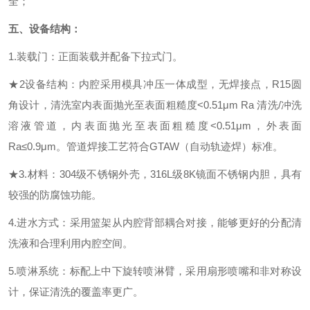
全；
五、
设备结构：
1.装载门：正面装载并配备下拉式门。
★
2设备结构：内腔采用模具冲压一体成型，无焊接点，R15圆
角设计，清洗室内表面抛光至表面粗糙度<0.51μm Ra 清洗/冲洗
溶液管道，内表面抛光至表面粗糙度<0.51μm，外表面
Ra≤0.9μm。管道焊接工艺符合GTAW（自动轨迹焊）标准。
★
3.材料：304级不锈钢外壳，316L级
8K
镜面不锈钢内胆，具有
较强的防腐蚀功能。
4.进水方式：采用篮架从内腔
背
部耦合对接，能够更好的分配清
洗液和合理利用内腔空间。
5.喷淋系统：标配上中下旋转喷淋臂，采用扇形喷嘴和非对称设
计，保证清洗的覆盖率更广。