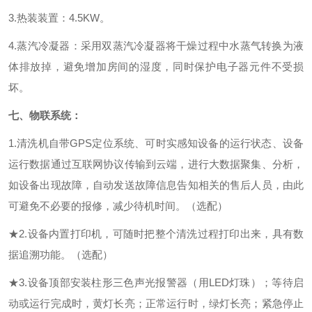
3.热装装置：
4
.5KW
。
4.蒸汽冷凝器：采用双蒸汽冷凝器将干燥过程中水蒸气转换为液
体排放掉，避免增加房间的湿度，同时保护电子器元件不受损
坏。
七、
物联系统：
1.
清洗机自带
GPS定位系统、可时实感知设备的运行状态、设备
运行数据通过互联网协议传输到云端，进行大数据聚集、分析，
如设备出现故障，自动发送故障信息告知相关的售后人员，由此
可避免不必要的报修，减少待机时间。
（选配）
★
2.
设备
内置
打印机
，可随时把
整个清洗过程
打印出来，具有数
据
追溯功能。
（选配）
★
3.设备顶部安装柱形三色声光报警器（用LED灯珠）；等待启
动或运行完成时，黄灯长亮；正常运行时，绿灯长亮；紧急停止