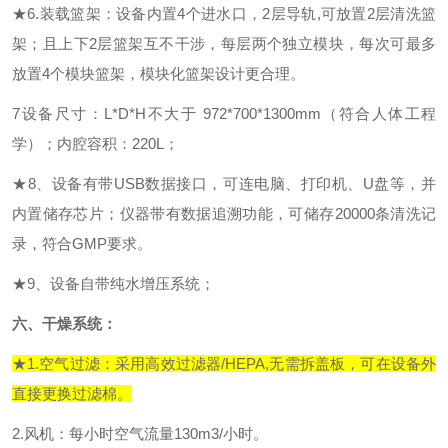
★
6.装载篮架：
设备内置
4个进水口，2
层导轨
,
可放置
2
层清洗篮
架
；
且上下
2层篮架互不干涉，
每层两个独立模块，每次可最多
放置
4个模块篮架，模块化篮架
设计更合理
。
7设备尺寸：L*D*H
不大于
972
*
700
*
1300mm（符合人体工程
学）
；内腔容积：
220L；
★
8、
设备有带
USB数据接口，可连电脑、打印机、U盘等，并
内置储存芯片
；
仪器带有数据追溯功能，可储存
20000条
清洗记
录，符合
GMP要求
。
★
9、设备自带纯水增压系统；
六、
干燥系统：
★
1.空气过滤：采用高效过滤器/HEPA
,
无需拆盖板，可在设备外
直接更换过滤棉。
2.风机：每小时空气流量
130
m3/小时
。