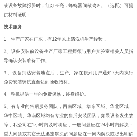
或设备故障报警时，红灯长亮，蜂鸣器间歇鸣叫。
（选配）可提
供材料证明；
技术服务
1、
生产厂家在
广东
，有
12
年以上清洗机生产经验，
2
、设备安装前设备生产厂家工程师须与用户实验室相关人员指
导确认安装准备工作。
3
、设备到达安装地点后，生产厂家在接到用户通知
7
天内执行
免费安装调试直至达到验收指标。
4
、
整机提供一年的免费保修，终身
维护
。
5
、
有专业的售后服务团队，西南区域、华东区域、华北区域、
华中区域、华南区域均有专业的售后安装团队；如果设备发生故
障，我公司在
1
小时内及时响应，一般问题应在
24
小时内解决
；
重大问题或其它无法迅速解决的问题应在一周内解决或提出明确