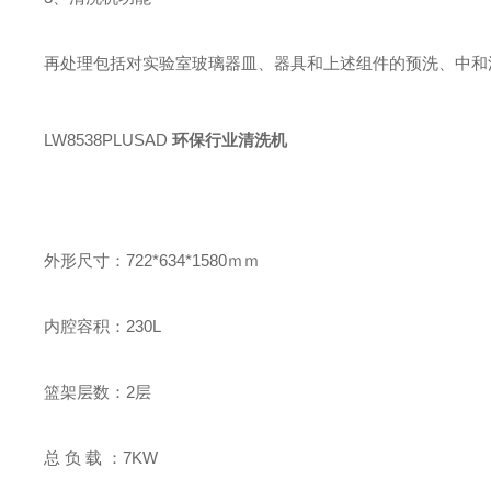
再处理包括对实验室玻璃器皿、器具和上述组件的预洗、中和
LW8538PLUSAD
环保行业清洗机
外形尺寸：722*634*1580ｍｍ
内腔容积：230L
篮架层数：2层
总 负 载 ：7KW