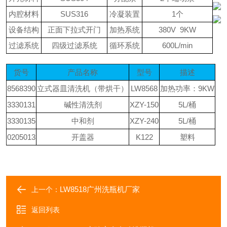
内腔材料
SUS316
冷凝装置
1个
设备结构
正面下拉式开门
加热系统
380V 9KW
过滤系统
四级过滤系统
循环系统
600L/min
货号
产品名称
型号
描述
8568390
立式器皿清洗机（带烘干）
LW8568
加热功率：
9KW
3330131
碱性清洗剂
XZY-150
5L/桶
3330135
中和剂
XZY-240
5L/桶
0205013
开盖器
K122
塑料
LW8518广州洗瓶机厂家
上一个：
返回列表