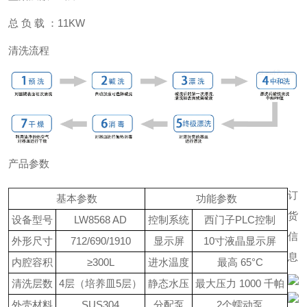
总
负 载 ：
11KW
清洗流程
产品参数
订
基本参数
功能参数
货
设备型号
LW8568 AD
控制系统
西门子
PLC
控制
信
外形尺寸
712/690/1910
显示屏
10寸液晶显示屏
息
内腔容积
≥300L
进水温度
最高
65
°
C
清洗层数
4层（培养皿5层）
静态水压
最大压力
1000
千帕
外壳材料
SUS304
分配泵
2个蠕动泵