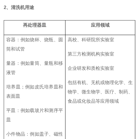
2、清洗机用途
再处理器皿
应用领域
容器
：
例如烧杯、烧瓶、圆
高校、科研院所
实验室
筒和试管
第三方检测机构实验室
量器
：
例如量筒、量瓶和移
企业研发和质检实验室
液管
包括有机、无机或物理化学、生
培养皿
；
例如皮氏培养皿和
物学、微生物学、医疗、制药、
表面皿
食品或化妆品等应用领域
平皿
：
例如载玻片和测序平
皿
小件物品
：
例如盖子、磁性