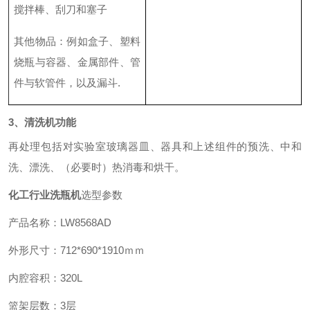
搅拌棒、刮刀和塞子
其他物品
：
例如盒子、塑料
烧瓶与容器、金属部件、管
件与软管件，以及漏斗
.
3、清洗机功能
再处理包括对实验室玻璃器皿、器具和上述组件的预洗、中和
洗、漂洗、（必要时）热消毒和烘干。
化工行业洗瓶机
选型参数
产品名称：
LW8568AD
外形尺寸：
712*690*1910
ｍｍ
内腔容积：
320L
篮架层数：
3
层