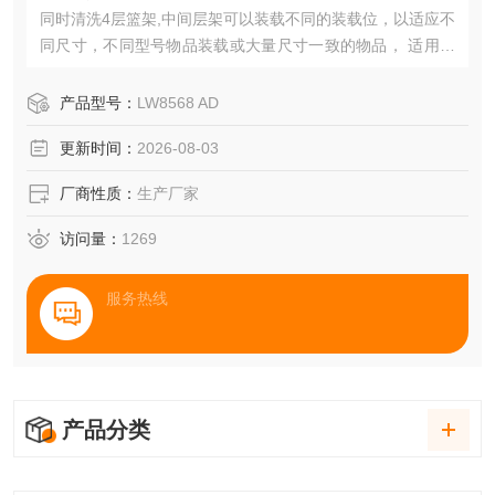
同时清洗4层篮架,中间层架可以装载不同的装载位，以适应不
同尺寸，不同型号物品装载或大量尺寸一致的物品， 适用于
大处理量的实验室或者为实验室服务的清洗灭菌中心，标配H
EAP过滤干燥系统，确保对玻璃器皿内、外部进行快速而且*
产品型号：
LW8568 AD
的烘干。是高处理量、或者混合装载物处理的最高性价比的
更新时间：
2026-08-03
选择。
厂商性质：
生产厂家
访问量：
1269
服务热线
产品分类