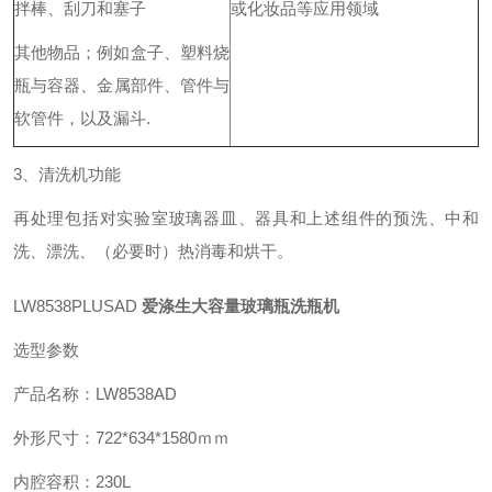
拌棒、刮刀和塞子
或化妆品等应用领域
其他物品；例如盒子、塑料烧
瓶与容器、金属部件、管件与
软管件，以及漏斗.
3、清洗机功能
再处理包括对实验室玻璃器皿、器具和上述组件的预洗、中和
洗、漂洗、（必要时）热消毒和烘干。
LW8538PLUSAD
爱涤生
大容量玻璃瓶洗瓶机
选型参数
产品名称：LW8538AD
外形尺寸：722*634*1580ｍｍ
内腔容积：230L