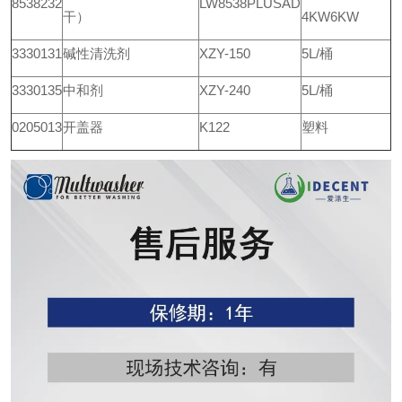
8538232
LW8538PLUSAD
干）
4KW6KW
3330131
碱性清洗剂
XZY-150
5L/桶
3330135
中和剂
XZY-240
5L/桶
0205013
开盖器
K122
塑料