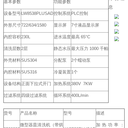
基本参数
功能参数
息
设备型号
LW8538PLUSAD
控制系统
PLC控制
外形尺寸
722/634/1580
显示屏
7寸液晶显示屏
内腔容积
230L
进水温度
最高 65°C
清洗层数
2层
静态水压
最大压力 1000 千帕
外壳材料
SUS304
分配泵
2个蠕动泵
内腔材料
SUS316
冷凝装置
1个
设备结构
正面下拉式开门
加热系统
380V 7KW
过滤系统
四级过滤系统
循环系统
400L/min
货号
产品名称
型号
描述
微型器皿清洗机（带烘
加热功率：