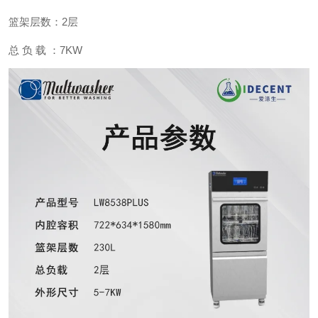
篮架层数：2层
总 负 载 ：7KW