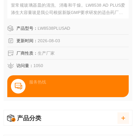
室常规玻璃器皿的清洗、消毒和干燥。LW8538 AD PLUS爱
涤生大容量玻是我公司根据新版GMP要求研发的适合药厂QC
实验室、高校等需求的清洗设备，能够实现对实验室器皿的
预洗、清洗、漂洗、消毒和干燥，实现了“可重复"的和“能被
产品型号：
LW8538PLUSAD
记录"的清洗，解决了人工清洗过程中存在的质量不稳定，无
更新时间：
2026-08-03
法进行重复和记录的问题，让清洗变得更简单。
厂商性质：
生产厂家
访问量：
1050
服务热线
产品分类