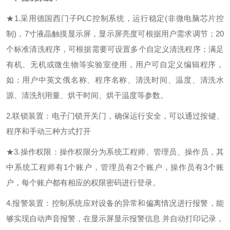
★
1.采用德国西门子PLC控制系统，运行稳定(非微电脑芯片控
制)，
7
寸液晶触摸显示屏，
显示屏亮度可根据用户需求调节；
20
个标准清洗程序，可根据需要可设置多个自定义清洗程序；
满足
有机、无机或
微
生物等实验室使用
，用户可自定义编辑程序，
如：用户中英文俄名称、程序名称、清洗时间、温度、清洗水
源、清洗剂用量、烘干时间、烘干温度等参数。
2.联锁装置：电子门锁开关门，确保运行安全，可以通过按键、
程序和手动三种方式打开
★
3.
操作权限：
操作权限分为
系统工程师、管理员、操作员
，
其
中
系统工程师
有
1个账户，管理员有2个账户，
操作员
有
3个账
户，
每
个账户
都有相应的权限密码进行
登录。
4.报警装置：控制系统应对设备的异常和偏离情况进行报警，能
够实现自动声音报警，在显示屏显示报警信息 并自动打印记录，