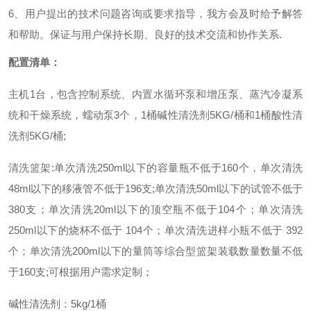
6
、
用户提出的技术问题咨询或要求指导，我方会及时给予解答
和帮助。保证与用户保持长期、良好的技术交流和协作关系
.
配置清单
：
主机
1
台，包含控制系统、内置水循环泵和增压泵、蒸汽冷凝系
统和干燥系统，蠕动泵
3
个，
1桶
碱性清洗剂
5KG/
桶和
1桶
酸性清
洗
剂
5KG/
桶
;
清洗篮架
:
单次清洗
250ml以下的
容量瓶不低于
160个，
单次清洗
48ml以下的移液管
不低于
196支;
单次清洗
50ml以下的
试管不低于
380支；
单次清洗
20ml以下的顶空瓶
不低于
104个；
单次清洗
250ml以下的
烧杯不低于
104个；
单次清洗
进样小瓶
不低于
392
个；
单次清洗
200ml以下的
量筒等综合型篮架装载数量数量不低
于
160支;可根据用户需求定制；
碱性清洗剂：
5kg/1桶