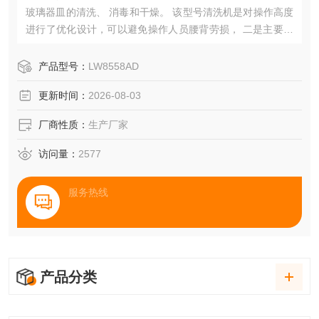
玻璃器皿的清洗、 消毒和干燥。 该型号清洗机是对操作高度
进行了优化设计，可以避免操作人员腰背劳损， 二是主要针
对制药行业GMP规范，内腔采用模具一体成型，圆角设计。
经过HEAP的加压干燥热风通过喷嘴对清洗之后的器皿进行烘
产品型号：
LW8558AD
干， 从而确保器皿内、 外部进行*、 卫生、 快速的烘干， 使
更新时间：
2026-08-03
其立即处于备用状态，是众多药企研发和质检实验室经济实
用选择。
厂商性质：
生产厂家
访问量：
2577
服务热线
产品分类