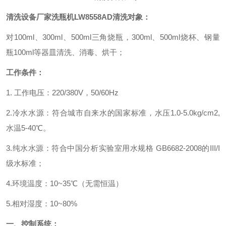
清洗设备厂家
洗瓶机
LW8558AD
清洗对象：
对
100ml、300ml、500ml三角烧瓶，300ml、500ml烧杯、钢量
瓶100ml等器皿清洗、消毒、烘干；
工作条件：
1. 工作电压：220/380V，50/60Hz
2.冷水水源：符合城市自来水的国家标准，水压1.0-5.0kg/cm2,
水温5-40℃。
3.纯水水源：符合中国分析实验室用水规格 GB6682-2008的III/I
级水标准
；
4.
环境温度：
10~35
℃（无需恒温）
5.
相对湿度：
10~80%
一、
控制系统：