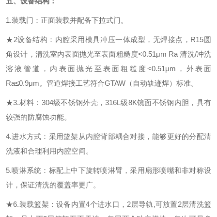
五、
设备结构：
1.装载门：正面装载并配备下拉式门。
★
2设备结构：内腔采用模具冲压一体成型，无焊接点，R15圆
角设计，清洗室内表面抛光至表面粗糙度<0.51μm Ra 清洗/冲洗
溶液管道，内表面抛光至表面粗糙度<0.51μm，外表面
Ra≤0.9μm。管道焊接工艺符合GTAW（自动轨迹焊）标准。
★
3.材料：304级不锈钢外壳，316L级
8K
镜面不锈钢内胆，具有
较强的防腐蚀功能。
4.进水方式：采用篮架从内腔
背
部耦合对接，能够更好的分配清
洗液和合理利用内腔空间。
5.喷淋系统：标配上中下旋转喷淋臂，采用扇形喷嘴和非对称设
计，保证清洗的覆盖率更广。
★
6.装载篮架：
设备内置
4个进水口，2
层导轨
,
可放置
2
层清洗篮