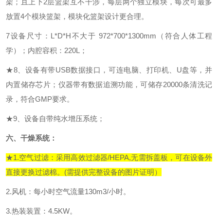
架
；
且上下
2层篮架互不干涉，
每层两个独立模块，每次可最多
放置
4个模块篮架，模块化篮架
设计更合理
。
7设备尺寸：L*D*H
不大于
972
*
700
*
1300mm（符合人体工程
学）
；内腔容积：
220L；
★
8、
设备有带
USB数据接口，可连电脑、打印机、U盘等，并
内置储存芯片
；
仪器带有数据追溯功能，可储存
20000条
清洗记
录，符合
GMP要求
。
★
9、设备自带纯水增压系统；
六、
干燥系统：
★
1.空气过滤：采用高效过滤器/HEPA
,
无需拆盖板，可在设备外
直接更换过滤棉。
(需提供完整设备的图片证明）
2.风机：每小时空气流量
130
m3/小时
。
3.热装装置：
4
.5KW
。