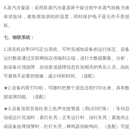
4.蒸汽冷凝器：采用双蒸汽冷凝器将干燥过程中水蒸气转换为液
体排放掉，避免增加房间的湿度，同时保护电子器元件不受损
坏。
七、
物联系统：
1.
清洗机自带
GPS定位系统、可时实感知设备的运行状态、设备
运行数据通过互联网协议传输到云端，进行大数据聚集、分析，
如设备出现故障，自动发送故障信息告知相关的售后人员，由此
可避免不必要的报修，减少待机时间。
（选配）
★
2.
设备
内置
打印机
，可随时把
整个清洗过程
打印出来，具有数
据
追溯功能。
（选配）
★
3.设备顶部安装柱形三色声光报警器（用LED灯珠）；等待启
动或运行完成时，黄灯长亮；正常运行时，绿灯长亮；紧急停止
或设备故障报警时，红灯长亮，蜂鸣器间歇鸣叫。
（选配）可提