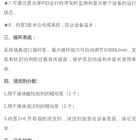
★
7
.
可通过显示屏
PID运行程序实时监测和显示整个设备的运行
状态
。
★
8
、内置
3套水位传感系统，防止设备溢水；
三、
循环系统：
采用瑞典进口
循环泵
，
最大循环能力可自动调节
0-
60
0L/min，安
装有软启动和防过载装传感器，保护泵启动温和并延长使用寿
命。
四、
清洗剂分配
：
1.用于液体酸性助剂的蠕动泵（1 个）
2.用于液体清洁剂的蠕动泵（1 个）
3.内置2×
6
升容器的清洗剂
，
清洗剂放置在设备里面，保证安
全；