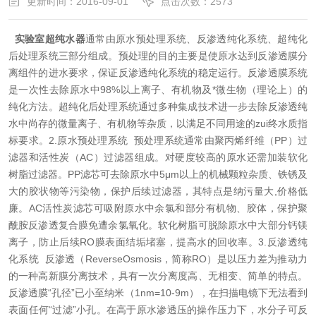
更新时间：2016-09-01
点击次数：2573
实验室超纯水器
通常由原水预处理系统、反渗透纯化系统、超纯化
后处理系统三部分组成。预处理的目的主要是使原水达到反渗透膜分
离组件的进水要求，保证反渗透纯化系统的稳定运行。反渗透膜系统
是一次性去除原水中98%以上离子、有机物及*微生物（理论上）的
纯化方法。超纯化后处理系统通过多种集成技术进一步去除反渗透纯
水中尚存的微量离子、有机物等杂质，以满足不同用途的zui终水质指
标要求。
2.原水预处理系统
预处理系统通常由聚丙烯纤维（PP）过
滤器和活性炭（AC）过滤器组成。对硬度较高的原水还需加装软化
树脂过滤器。PP滤芯可去除原水中5μm以上的机械颗粒杂质、铁锈及
大的胶状物等污染物，保护后续过滤器，其特点是纳污量大,价格低
廉。AC活性炭滤芯可吸附原水中余氯和部分有机物、胶体，保护聚
酰胺反渗透复合膜免遭余氯氧化。软化树脂可脱除原水中大部分钙镁
离子，防止后续RO膜表面结垢堵塞，提高水的回收率。
3.反渗透纯
化系统
反渗透（ReverseOsmosis，简称RO）是以压力差为推动力
的一种高新膜分离技术，具有一次分离度高、无相变、简单的特点。
反渗透膜“孔径”已小至纳米（1nm=10-9m），在扫描电镜下无法看到
表面任何“过滤”小孔。在高于原水渗透压的操作压力下，水分子可反