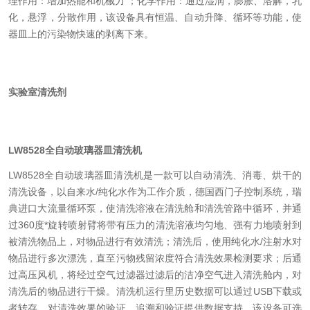
理作用：增加热能和机械力 ；化学作用：通过湿润，膨胀、溶解，乳
化，悬浮，分散作用，该设备具有恒温、自动升降、循环等功能，使
器皿上的污染物快速的剥离下来。
实验室清洗剂
LW8528全自动玻璃器皿清洗机
LW8528全自动玻璃器皿清洗机是一款可以自动清洗、消毒、烘干的
清洗设备，以自来水/纯化水作为工作介质，德国西门子控制系统，瑞
典进口大流量循环泵，使清洗溶液在清洗舱和清洗管路中循环，并通
过360度*旋转喷射臂将带有压力的清洗溶液均匀地、强有力地喷射到
被清洗物品上，对物品进行有效清洗；清洗后，使用纯化水/注射水对
物品进行多次漂洗，直至污物残留浓度符合清洗效果检测要求；后通
过高压风机，将经过空气过滤器过滤后的洁净空气进入清洗舱内，对
清洗后的物品进行干燥。清洗机运行里历史数据可以通过USB下载或
者转存，对清洗效果的验证、追溯和验证提供数据支持，该设备可选