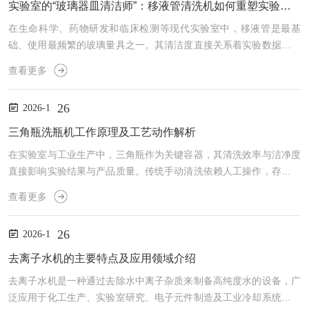
实验室的“玻璃器皿清洁师”：移液管清洗机如何重塑实验基础环节
在生命科学、药物研发和临床检测等现代实验室中，移液管是最基
础、使用最频繁的玻璃量具之一。其清洁度直接关系着实验数据的准
确性——任何微量的残留污染物都可能导致整个实验失败。长期以
查看更多
来，繁琐、低效且标准不一的人工清洗，已成为制约实验室效率与质
量的隐形成本。全自动移液管清洗机的出现，正将科研人员从这项重
26
2026-1
复性劳动中解放出来，以标准化、智能化的方式，重塑实验准备工作
的质量基石。工作原理：自动化流程的精密设计现代移液管清洗机通
三角瓶洗瓶机工作原理及工艺动作解析
常采用模块化、程序化的清洗流程，模拟并超越了人工清洗的所有关
在实验室与工业生产中，三角瓶作为关键容器，其清洗效率与洁净度
键步...
直接影响实验结果与产品质量。传统手动清洗依赖人工操作，存在效
率低、洁净度不稳定等问题。现代三角瓶洗瓶机通过集成机械、流体
查看更多
与热力学技术，实现了自动化、标准化清洗流程。本文从工作原理与
工艺动作两个维度，系统解析其技术实现路径。一、核心工作原理：
26
2026-1
多物理场协同作用三角瓶洗瓶机的清洗效能源于机械力、化学力与热
力的协同作用，其核心机制可归纳为以下三点：1.机械冲刷与空化效
去离子水机的主要特点及应用领域介绍
应：设备配备上下双层喷淋臂，通过高压循环泵将清洗液以1.5...
去离子水机是一种通过去除水中离子杂质来制备高纯度水的设备，广
泛应用于化工生产、实验室研究、电子元件制造及工业冷却系统等领