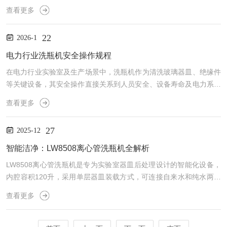
域。去离子水机主要利用离子交换树脂的吸附和交换作用去除水中的
查看更多
离子杂质。主要特点多级预处理：去离子水机通常采用多级预处理系
统，包括纤维过滤、活性炭吸附等，以去除水中的悬浮物、颗粒物、
22
2026-1
有机物等杂质，保护离子交换树脂的使用寿命和效果。有效去除离
子：通过离子交换树脂的吸附和交换作用，以及可能的电渗析、反渗
电力行业洗瓶机安全操作规程
透膜技术，去离子水机能够有效去除水中的离子杂质，产水成本低。
在电力行业实验室及生产场景中，洗瓶机作为清洗玻璃器皿、绝缘件
水...
等关键设备，其安全操作直接关系到人员安全、设备寿命及电力系统
的稳定性。本文结合电力行业特性，系统梳理洗瓶机安全操作的核心
查看更多
规范。一、操作前准备：双重检查确保安全1.设备状态检查确认洗瓶
机外壳无破损，电机、传动部件无异常振动或异响，电源线无老化裸
27
2025-12
露，接地线连接牢固。检查喷淋臂、载物篮架是否完好，喷嘴无堵
塞。电力行业常用绝缘油清洗，若喷嘴堵塞可能导致高压油喷溅，引
智能洁净：LW8508离心管洗瓶机全解析
发火灾。2.环境与防护准备清理操作区域，确保无易燃物、积水及...
LW8508离心管洗瓶机是专为实验室器皿后处理设计的智能化设备，
内腔容积120升，采用单层器皿装载方式，可连接自来水和纯水两种
水源，满足实验室小批量器皿的清洗需求。该设备配备7寸LED彩色
查看更多
显示屏和玻璃触摸屏，操作便捷，配有坚固的下拉式玻璃窗门，可在
运行时观察清洗室，自动开门功能促进内载器皿自然干燥。一、核心
功能与清洗流程LW8508离心管洗瓶机具备完整的再处理功能，包括