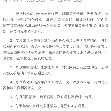
更新时间：2021-10-19
点击次数：2013
1、按洗瓶机使用要求维护保养：对套筒滚子链、进瓶系统、出
瓶系统、回程装置的轴承，每班加-次润滑脂；链盒驱动轴、万向联
轴节等其他轴承每两班加一次润滑脂；各变速箱每季检查-次润滑情
况，需要时应更换润滑油。
2、要经常注意观察各部位动作是否同步，有无异常响声，各处
紧固件有否松脱，液温和液位是否符合要求，水压、汽压是否正常，
喷嘴及滤网有否堵塞及清洗，轴承温度是否正常，润滑是否良好。一
旦发现不正常情况，应及时处理。
3、每次更换洗液、排放废水时，对机内要进行全面冲洗，去除
污垢及碎玻璃，清刷疏通过滤筒。
4、每季应对加热器用高压水喷洗一次，对蒸汽管路上污物过滤
器和液位探测器清洗一次。
5、每月刷洗喷管，疏通喷嘴，及时调整喷管对中情况。
6、每半年检查各种链条张紧器，需要时加以调整。