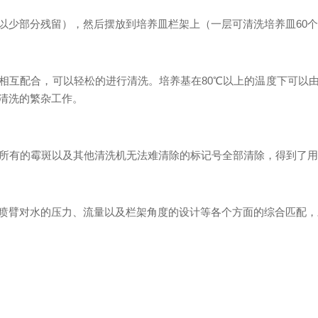
少部分残留），然后摆放到培养皿栏架上（一层可清洗培养皿60个，
剂相互配合，可以轻松的进行清洗。培养基在80℃以上的温度下可以
清洗的繁杂工作。
，所有的霉斑以及其他清洗机无法难清除的标记号全部清除，得到了
喷臂对水的压力、流量以及栏架角度的设计等各个方面的综合匹配，