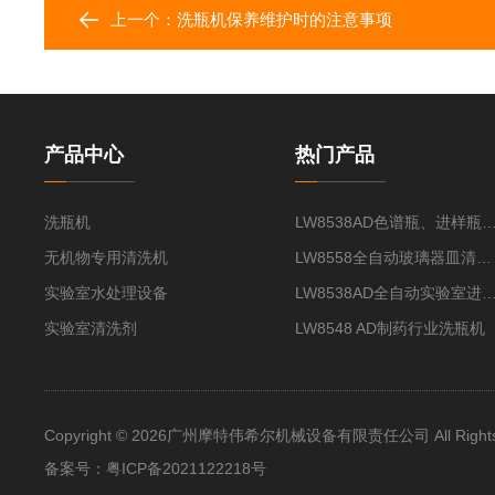
上一个：
洗瓶机保养维护时的注意事项
产品中心
热门产品
洗瓶机
LW8538AD色谱瓶、进样瓶
无机物专用清洗机
LW8558全自动玻璃器皿清洗机
实验室水处理设备
LW8538AD全自动实验室进样
实验室清洗剂
LW8548 AD制药行业洗瓶机
Copyright © 2026广州摩特伟希尔机械设备有限责任公司 All Rights 
备案号：
粤ICP备2021122218号